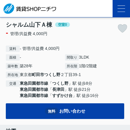
シャルム山下Ａ棟
空室0
-
管理/共益費 4,000円
- 管理/共益費 4,000円
賃料
-
3LDK
面積
間取り
築28年
1階/2階建
築年数
所在階
東京都
町田市
つくし野
２丁目39-1
所在地
東急田園都市線
「
つくし野
」駅 徒歩8分
交通
東急田園都市線
「
長津田
」駅 徒歩21分
東急田園都市線
「
すずかけ台
」駅 徒歩16分
お問い合わせ
無料