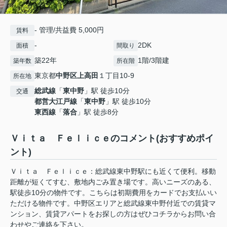
- 管理/共益費 5,000円
賃料
-
2DK
面積
間取り
築22年
1階/3階建
築年数
所在階
東京都
中野区
上高田
１丁目10-9
所在地
総武線
「
東中野
」駅 徒歩10分
交通
都営大江戸線
「
東中野
」駅 徒歩10分
東西線
「
落合
」駅 徒歩8分
Ｖｉｔａ Ｆｅｌｉｃｅのコメント(おすすめポイ
ント)
Ｖｉｔａ Ｆｅｌｉｃｅ：総武線東中野駅にも近くて便利。移動
距離が短くてすむ、敷地内ごみ置き場です。高いニーズのある、
駅徒歩10分の物件です。こちらは初期費用をカードでお支払いい
ただける物件です。中野区エリアと総武線東中野付近での賃貸マ
ンション、賃貸アパートをお探しの方はぜひコチラからお問い合
わせやご連絡を下さい。