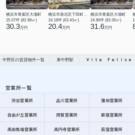
横浜市青葉区大場町
横浜市港北区下田町２丁目
横浜市青葉区大場町
25.07坪 (82.88㎡)
19.18坪 (63.43㎡)
24.80坪 (82.00㎡)
1
30.3
20.4
31.6
万円
万円
万円
中野区の賃貸物件一覧
東中野駅
Ｖｉｔａ Ｆｅｌｉｃｅ
営業所一覧
渋谷営業所
品川営業所
蒲田営業所
自由が丘営業所
用賀営業所
新宿営業所
高田馬場営業所
高円寺営業所
荻窪営業所