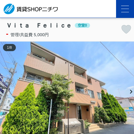
Ｖｉｔａ Ｆｅｌｉｃｅ
空室0
-
管理/共益費 5,000円
1
/
8