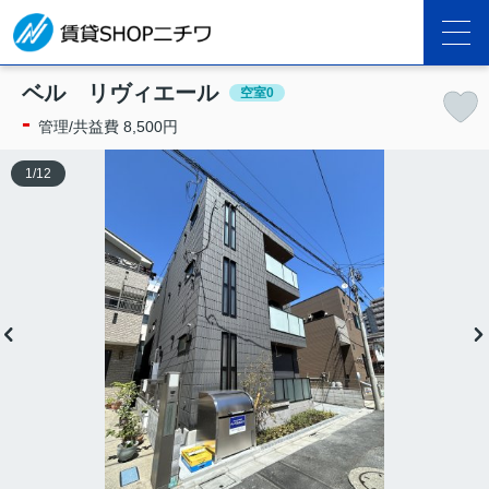
ベル リヴィエール
空室0
-
管理/共益費 8,500円
1
/
12