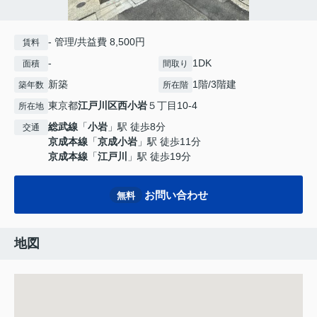
- 管理/共益費 8,500円
賃料
-
1DK
面積
間取り
新築
1階/3階建
築年数
所在階
東京都
江戸川区
西小岩
５丁目10-4
所在地
総武線
「
小岩
」駅 徒歩8分
交通
京成本線
「
京成小岩
」駅 徒歩11分
京成本線
「
江戸川
」駅 徒歩19分
お問い合わせ
無料
地図