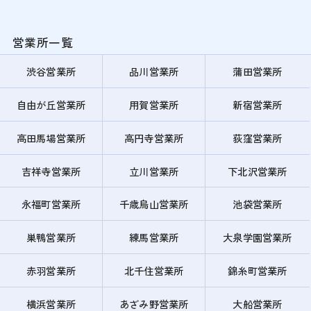
営業所一覧
渋谷営業所
品川営業所
蒲田営業所
自由が丘営業所
用賀営業所
新宿営業所
高田馬場営業所
高円寺営業所
荻窪営業所
吉祥寺営業所
立川営業所
下北沢営業所
永福町営業所
千歳烏山営業所
池袋営業所
巣鴨営業所
練馬営業所
大泉学園営業所
赤羽営業所
北千住営業所
錦糸町営業所
横浜営業所
あざみ野営業所
大船営業所