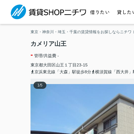
借りたい
貸した
東京・神奈川・埼玉・千葉の賃貸情報をお探しならニチワ
カメリア山王
-
管理/共益費 -
東京都
大田区
山王
１丁目23-15
京浜東北線「大森」駅徒歩8分
横須賀線「西大井」
1
/
5