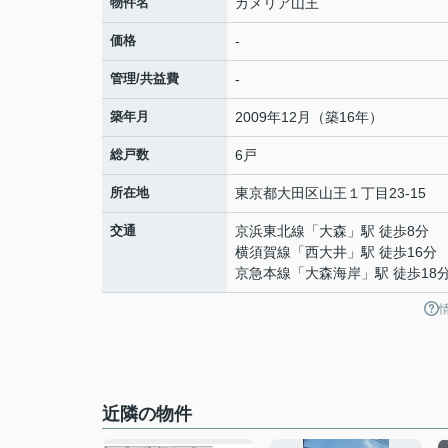
物件名
カメリア山王
価格
-
管理/共益費
-
築年月
2009年12月（築16年）
総戸数
6戸
所在地
東京都
大田区
山王
１丁目23-15
交通
京浜東北線
「
大森
」駅 徒歩8分
横須賀線
「
西大井
」駅 徒歩16分
京急本線
「
大森海岸
」駅 徒歩18
近隣の物件