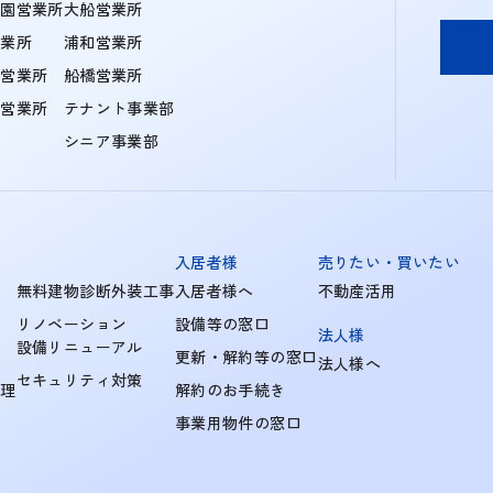
学園営業所
大船営業所
営業所
浦和営業所
住営業所
船橋営業所
町営業所
テナント事業部
シニア事業部
入居者様
売りたい・買いたい
無料建物診断外装工事
入居者様へ
不動産活用
リノベーション
設備等の窓口
法人様
設備リニューアル
更新・解約等の窓口
法人様へ
セキュリティ対策
管理
解約のお手続き
事業用物件の窓口