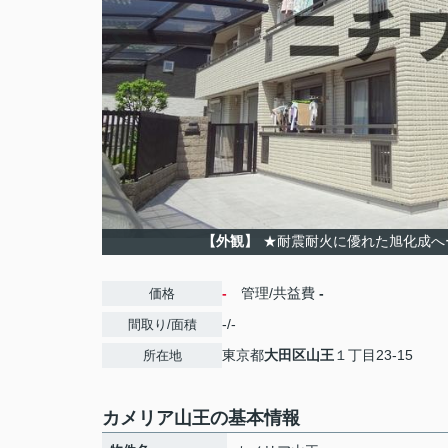
【外観】
★耐震耐火に優れた旭化成へ
-
管理/共益費
-
価格
-/-
間取り/面積
東京都
大田区
山王
１丁目23-15
所在地
カメリア山王の基本情報