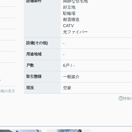
設備条件
閑静な住宅地
好立地
駐輪場
耐震構造
CATV
光ファイバー
設備(その他)
-
用途地域
-
戸数
6戸 / -
取引態様
一般媒介
分
現況
空家
情報の見方
情報