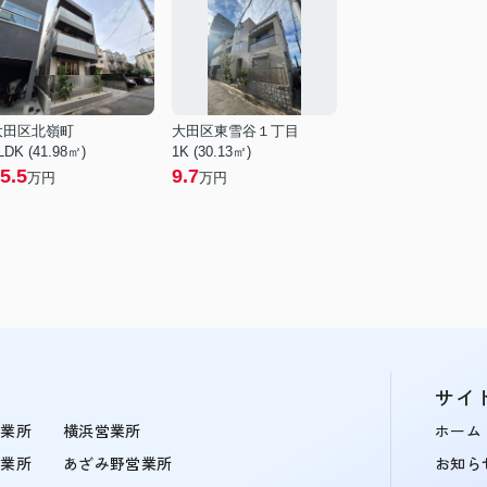
大田区北嶺町
大田区東雪谷１丁目
LDK (41.98㎡)
1K (30.13㎡)
5.5
9.7
万円
万円
サイ
営業所
横浜営業所
ホーム
営業所
あざみ野営業所
お知ら