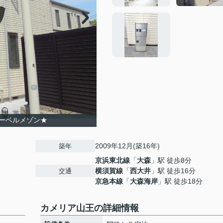
ーベルメゾン★
2009年12月(築16年)
築年
京浜東北線
「
大森
」駅 徒歩8分
横須賀線
「
西大井
」駅 徒歩16分
交通
京急本線
「
大森海岸
」駅 徒歩18分
カメリア山王の詳細情報