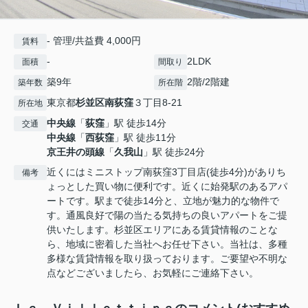
- 管理/共益費 4,000円
賃料
-
2LDK
面積
間取り
築9年
2階/2階建
築年数
所在階
東京都
杉並区
南荻窪
３丁目8-21
所在地
中央線
「
荻窪
」駅 徒歩14分
交通
中央線
「
西荻窪
」駅 徒歩11分
京王井の頭線
「
久我山
」駅 徒歩24分
近くにはミニストップ南荻窪3丁目店(徒歩4分)がありち
備考
ょっとした買い物に便利です。近くに始発駅のあるアパ
ートです。駅まで徒歩14分と、立地が魅力的な物件で
す。通風良好で陽の当たる気持ちの良いアパートをご提
供いたします。杉並区エリアにある賃貸情報のことな
ら、地域に密着した当社へお任せ下さい。当社は、多種
多様な賃貸情報を取り扱っております。ご要望や不明な
点などございましたら、お気軽にご連絡下さい。