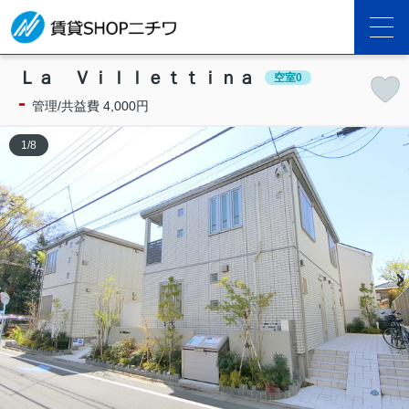
Ｌａ Ｖｉｌｌｅｔｔｉｎａ
空室0
-
管理/共益費 4,000円
1
/
8