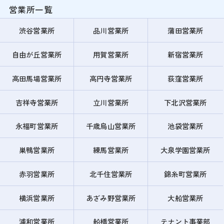
営業所一覧
渋谷営業所
品川営業所
蒲田営業所
自由が丘営業所
用賀営業所
新宿営業所
高田馬場営業所
高円寺営業所
荻窪営業所
吉祥寺営業所
立川営業所
下北沢営業所
永福町営業所
千歳烏山営業所
池袋営業所
巣鴨営業所
練馬営業所
大泉学園営業所
赤羽営業所
北千住営業所
錦糸町営業所
横浜営業所
あざみ野営業所
大船営業所
浦和営業所
船橋営業所
テナント事業部