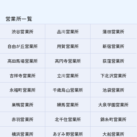
営業所一覧
渋谷営業所
品川営業所
蒲田営業所
自由が丘営業所
用賀営業所
新宿営業所
高田馬場営業所
高円寺営業所
荻窪営業所
吉祥寺営業所
立川営業所
下北沢営業所
永福町営業所
千歳烏山営業所
池袋営業所
巣鴨営業所
練馬営業所
大泉学園営業所
赤羽営業所
北千住営業所
錦糸町営業所
横浜営業所
あざみ野営業所
大船営業所