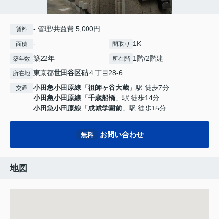
- 管理/共益費 5,000円
賃料
-
1K
面積
間取り
築22年
1階/2階建
築年数
所在階
東京都
世田谷区
砧
４丁目28-6
所在地
小田急小田原線
「
祖師ヶ谷大蔵
」駅 徒歩7分
交通
小田急小田原線
「
千歳船橋
」駅 徒歩14分
小田急小田原線
「
成城学園前
」駅 徒歩15分
お問い合わせ
無料
地図