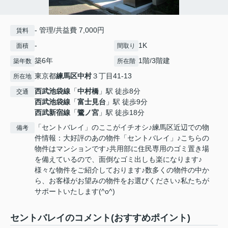
- 管理/共益費 7,000円
賃料
-
1K
面積
間取り
築6年
1階/3階建
築年数
所在階
東京都
練馬区
中村
３丁目41-13
所在地
西武池袋線
「
中村橋
」駅 徒歩8分
交通
西武池袋線
「
富士見台
」駅 徒歩9分
西武新宿線
「
鷺ノ宮
」駅 徒歩18分
「セントバレイ」のここがイチオシ♪練馬区近辺での物
備考
件情報：大好評のあの物件「セントバレイ」♪こちらの
物件はマンションです♪共用部に住民専用のゴミ置き場
を備えているので、面倒なゴミ出しも楽になります♪
様々な物件をご紹介しております♪数多くの物件の中か
ら、お客様がお望みの物件をお選びください♪私たちが
サポートいたします(^o^)
セントバレイのコメント(おすすめポイント)