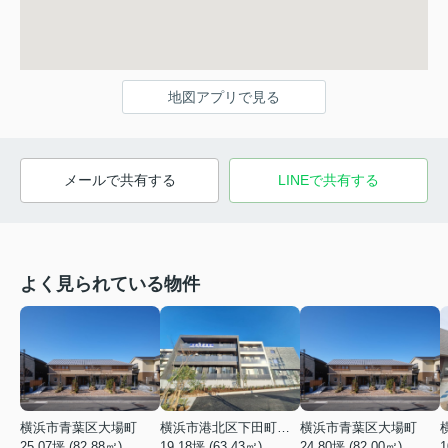
地図アプリで見る
メールで共有する
LINEで共有する
よく見られている物件
横浜市青葉区大場町
横浜市港北区下田町２丁目
横浜市青葉区大場町
25.07坪 (82.88㎡)
19.18坪 (63.43㎡)
24.80坪 (82.00㎡)
1