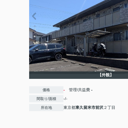
【外観】
-
管理/共益費
-
価格
-/-
間取り/面積
東京都
東久留米市
前沢
２丁目
所在地