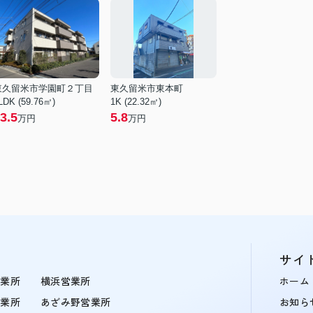
東久留米市学園町２丁目
東久留米市東本町
LDK (59.76㎡)
1K (22.32㎡)
3.5
5.8
万円
万円
サイ
営業所
横浜営業所
ホーム
営業所
あざみ野営業所
お知ら