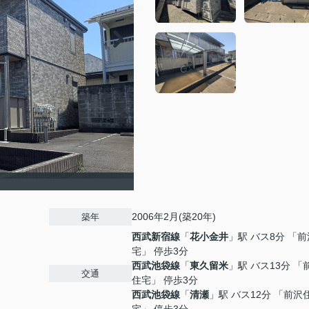
2006年2月(築20年)
築年
西武新宿線
「
花小金井
」駅 バス8分 「
宅」 停歩3分
西武池袋線
「
東久留米
」駅 バス13分 「
交通
住宅」 停歩3分
西武池袋線
「
清瀬
」駅 バス12分 「前沢