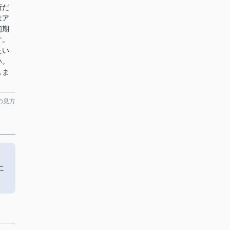
所だ
はア
初期
す。
たい
い。
しま
の見方
ろ
に