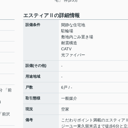
宅」 停歩3分
エスティアⅡの詳細情報
設備条件
閑静な住宅地
駐輪場
敷地内ごみ置き場
耐震構造
CATV
光ファイバー
設備(その他)
-
用途地域
-
戸数
6戸 / -
分 「前
取引態様
一般媒介
3
現況
空家
 「前沢
備考
こだわりポイント満載のエスティア
ジーユー東久留米店まで徒歩6分と立