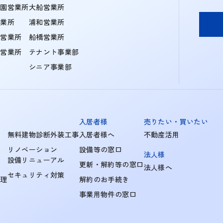
学園営業所
大船営業所
営業所
浦和営業所
住営業所
船橋営業所
町営業所
テナント事業部
シニア事業部
入居者様
売りたい・買いたい
無料建物診断外装工事
入居者様へ
不動産活用
リノベーション
設備等の窓口
法人様
設備リニューアル
更新・解約等の窓口
法人様へ
セキュリティ対策
管理
解約のお手続き
事業用物件の窓口