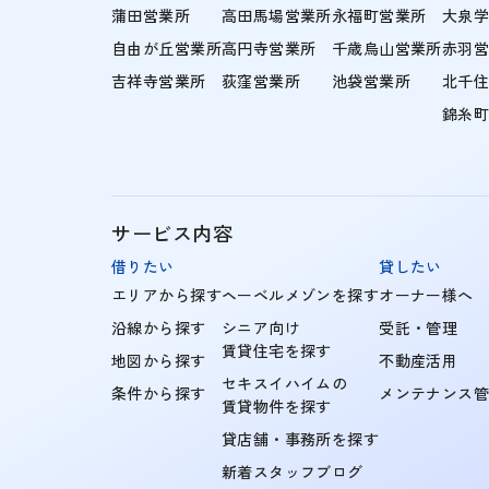
蒲田営業所
高田馬場営業所
永福町営業所
大泉
自由が丘営業所
高円寺営業所
千歳烏山営業所
赤羽
吉祥寺営業所
荻窪営業所
池袋営業所
北千
錦糸
サービス内容
借りたい
貸したい
エリアから探す
ヘーベルメゾンを探す
オーナー様へ
沿線から探す
シニア向け
受託・管理
賃貸住宅を探す
地図から探す
不動産活用
セキスイハイムの
条件から探す
メンテナンス
賃貸物件を探す
貸店舗・事務所を探す
新着スタッフブログ