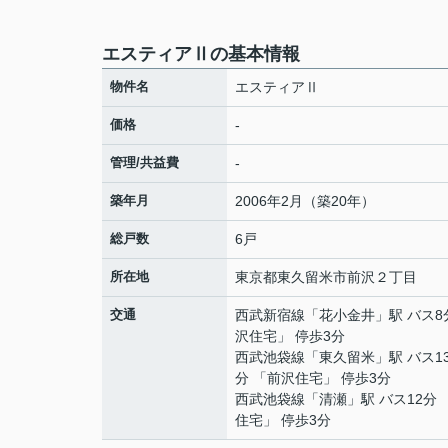
エスティアⅡの基本情報
物件名
エスティアⅡ
価格
-
管理/共益費
-
築年月
2006年2月（築20年）
総戸数
6戸
所在地
東京都
東久留米市
前沢
２丁目
交通
西武新宿線
「
花小金井
」駅 バス8
沢住宅」 停歩3分
西武池袋線
「
東久留米
」駅 バス1
分 「前沢住宅」 停歩3分
西武池袋線
「
清瀬
」駅 バス12分
住宅」 停歩3分