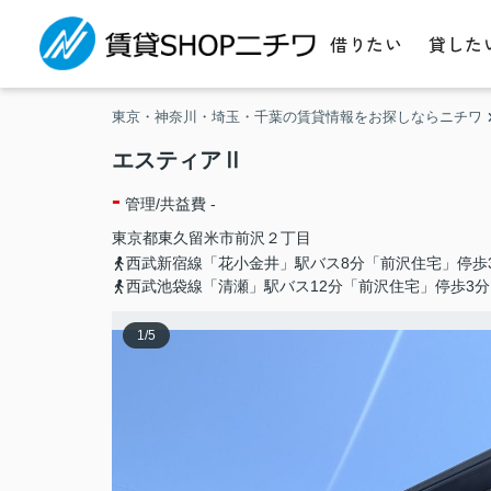
借りたい
貸した
東京・神奈川・埼玉・千葉の賃貸情報をお探しならニチワ
エスティアⅡ
-
管理/共益費 -
東京都
東久留米市
前沢
２丁目
西武新宿線「花小金井」駅バス8分「前沢住宅」停歩
西武池袋線「清瀬」駅バス12分「前沢住宅」停歩3分
1
/
5