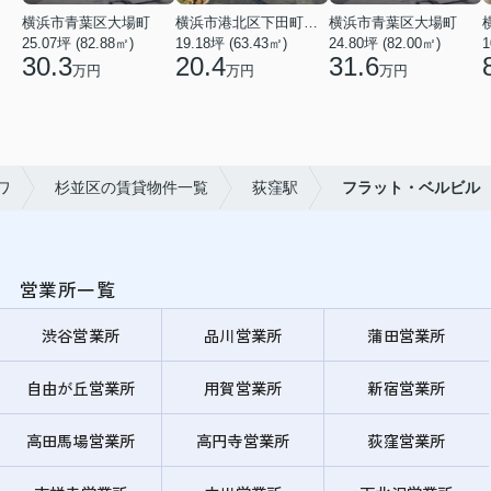
横浜市青葉区大場町
横浜市港北区下田町２丁目
横浜市青葉区大場町
25.07坪 (82.88㎡)
19.18坪 (63.43㎡)
24.80坪 (82.00㎡)
1
30.3
20.4
31.6
万円
万円
万円
ワ
杉並区の賃貸物件一覧
荻窪駅
フラット・ベルビル
営業所一覧
渋谷営業所
品川営業所
蒲田営業所
自由が丘営業所
用賀営業所
新宿営業所
高田馬場営業所
高円寺営業所
荻窪営業所