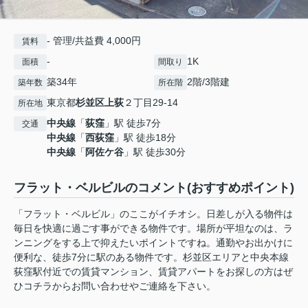
- 管理/共益費 4,000円
賃料
-
1K
面積
間取り
築34年
2階/3階建
築年数
所在階
東京都
杉並区
上荻
２丁目29-14
所在地
中央線
「
荻窪
」駅 徒歩7分
交通
中央線
「
西荻窪
」駅 徒歩18分
中央線
「
阿佐ケ谷
」駅 徒歩30分
フラット・ベルビルのコメント(おすすめポイント)
「フラット・ベルビル」のここがイチオシ。日差しが入る物件は
毎日を快適に過ごす事ができる物件です。場所が平坦なのは、ラ
ンニングをする上で抑えたいポイントですね。通勤やお出かけに
便利な、徒歩7分に駅のある物件です。杉並区エリアと中央本線
荻窪駅付近での賃貸マンション、賃貸アパートをお探しの方はぜ
ひコチラからお問い合わせやご連絡を下さい。