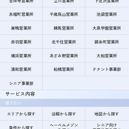
吉祥寺営業所
立川営業所
下北沢営業所
永福町営業所
千歳烏山営業所
池袋営業所
巣鴨営業所
練馬営業所
大泉学園営業所
赤羽営業所
北千住営業所
錦糸町営業所
横浜営業所
あざみ野営業所
大船営業所
浦和営業所
船橋営業所
テナント事業部
シニア事業部
サービス内容
借りたい
エリアから探す
沿線から探す
地図から探す
ヘーベルメゾン
シニア向け
条件から探す