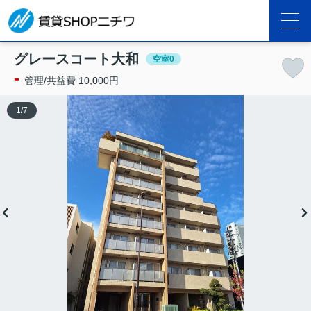
グレースコート大和
空室0
-
管理/共益費 10,000円
1
/
7