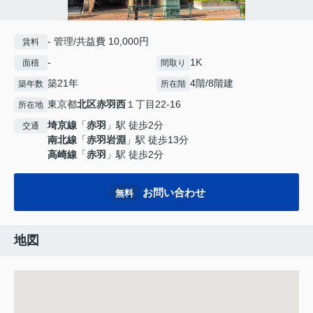
- 管理/共益費 10,000円
賃料
-
1K
面積
間取り
築21年
4階/8階建
築年数
所在階
東京都
北区
赤羽西
１丁目22-16
所在地
埼京線
「
赤羽
」駅 徒歩2分
交通
南北線
「
赤羽岩淵
」駅 徒歩13分
高崎線
「
赤羽
」駅 徒歩2分
お問い合わせ
無料
地図