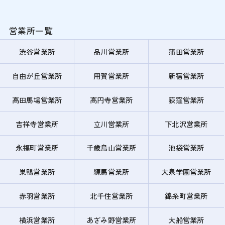
営業所一覧
渋谷営業所
品川営業所
蒲田営業所
自由が丘営業所
用賀営業所
新宿営業所
高田馬場営業所
高円寺営業所
荻窪営業所
吉祥寺営業所
立川営業所
下北沢営業所
永福町営業所
千歳烏山営業所
池袋営業所
巣鴨営業所
練馬営業所
大泉学園営業所
赤羽営業所
北千住営業所
錦糸町営業所
横浜営業所
あざみ野営業所
大船営業所