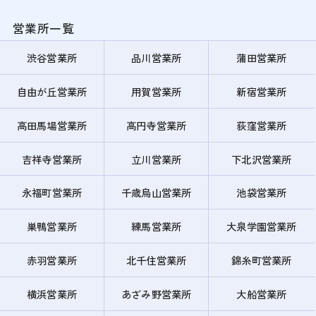
営業所一覧
渋谷営業所
品川営業所
蒲田営業所
自由が丘営業所
用賀営業所
新宿営業所
高田馬場営業所
高円寺営業所
荻窪営業所
吉祥寺営業所
立川営業所
下北沢営業所
永福町営業所
千歳烏山営業所
池袋営業所
巣鴨営業所
練馬営業所
大泉学園営業所
赤羽営業所
北千住営業所
錦糸町営業所
横浜営業所
あざみ野営業所
大船営業所