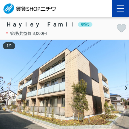
Ｈａｙｌｅｙ Ｆａｍｉｌ
空室0
-
管理/共益費 8,000円
1
/
9