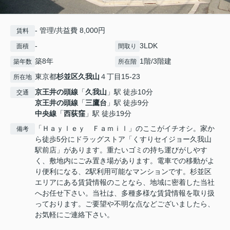
- 管理/共益費 8,000円
賃料
-
3LDK
面積
間取り
築8年
1階/3階建
築年数
所在階
東京都
杉並区
久我山
４丁目15-23
所在地
京王井の頭線
「
久我山
」駅 徒歩10分
交通
京王井の頭線
「
三鷹台
」駅 徒歩9分
中央線
「
西荻窪
」駅 徒歩19分
「Ｈａｙｌｅｙ Ｆａｍｉｌ」のここがイチオシ。家か
備考
ら徒歩5分にドラッグストア「くすりセイジョー久我山
駅前店」があります。重たいゴミの持ち運びがしやす
く、敷地内にごみ置き場があります。電車での移動がよ
り便利になる、2駅利用可能なマンションです。杉並区
エリアにある賃貸情報のことなら、地域に密着した当社
へお任せ下さい。当社は、多種多様な賃貸情報を取り扱
っております。ご要望や不明な点などございましたら、
お気軽にご連絡下さい。