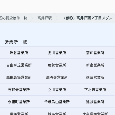
区の賃貸物件一覧
高井戸駅
（仮称）高井戸西２丁目メゾン
営業所一覧
渋谷営業所
品川営業所
蒲田営業所
自由が丘営業所
用賀営業所
新宿営業所
高田馬場営業所
高円寺営業所
荻窪営業所
吉祥寺営業所
立川営業所
下北沢営業所
永福町営業所
千歳烏山営業所
池袋営業所
巣鴨営業所
練馬営業所
大泉学園営業所