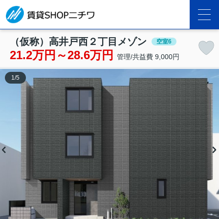
（仮称）高井戸西２丁目メゾン
空室6
21.2万円～28.6万円
管理/共益費 9,000円
1
/
5