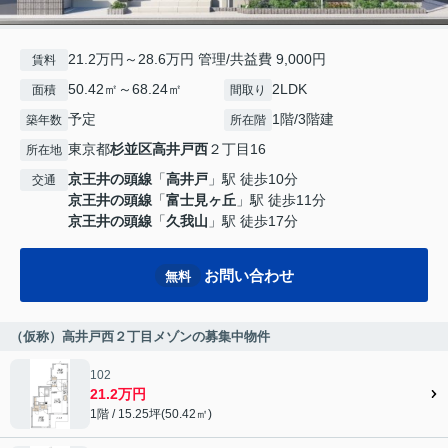
21.2万円～28.6万円 管理/共益費 9,000円
賃料
50.42㎡～68.24㎡
2LDK
面積
間取り
予定
1階/3階建
築年数
所在階
東京都
杉並区
高井戸西
２丁目16
所在地
京王井の頭線
「
高井戸
」駅 徒歩10分
交通
京王井の頭線
「
富士見ヶ丘
」駅 徒歩11分
京王井の頭線
「
久我山
」駅 徒歩17分
お問い合わせ
無料
（仮称）高井戸西２丁目メゾンの募集中物件
102
21.2万円
1階 / 15.25坪(50.42㎡)