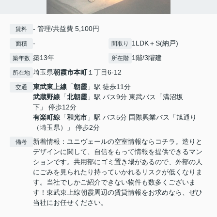
- 管理/共益費 5,100円
賃料
-
1LDK＋S(納戸)
面積
間取り
築13年
1階/3階建
築年数
所在階
埼玉県
朝霞市
本町
１丁目6-12
所在地
東武東上線
「
朝霞
」駅 徒歩11分
交通
武蔵野線
「
北朝霞
」駅 バス9分 東武バス「溝沼坂
下」 停歩12分
有楽町線
「
和光市
」駅 バス5分 国際興業バス「旭通り
（埼玉県）」 停歩2分
新着情報：ユニヴェールの空室情報ならコチラ。造りと
備考
デザインに関して、自信をもって情報を提供できるマン
ションです。共用部にゴミ置き場があるので、外部の人
にごみを見られたり持っていかれるリスクが低くなりま
す。当社でしかご紹介できない物件も数多くございま
す！東武東上線朝霞周辺の賃貸情報をお求めなら、ぜひ
当社にお任せください。