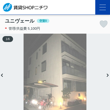
ユニヴェール
空室0
-
管理/共益費 5,100円
1
/
6