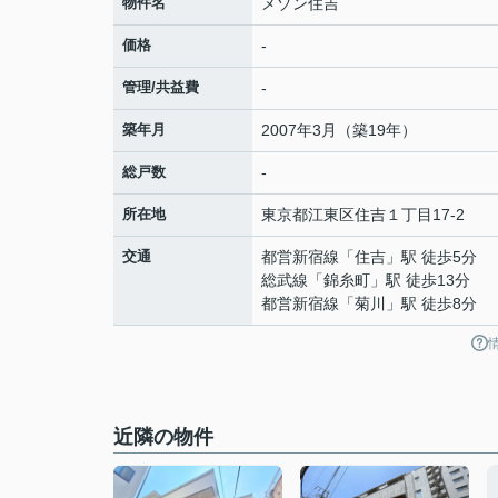
物件名
メゾン住吉
価格
-
管理/共益費
-
築年月
2007年3月（築19年）
総戸数
-
所在地
東京都
江東区
住吉
１丁目17-2
交通
都営新宿線
「
住吉
」駅 徒歩5分
総武線
「
錦糸町
」駅 徒歩13分
都営新宿線
「
菊川
」駅 徒歩8分
近隣の物件