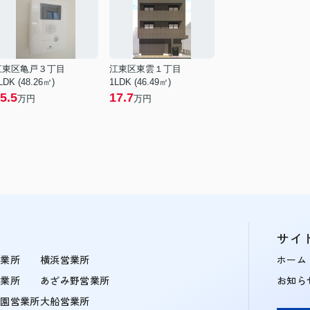
江東区亀戸３丁目
江東区東雲１丁目
LDK (48.26㎡)
1LDK (46.49㎡)
5.5
17.7
万円
万円
サイ
営業所
横浜営業所
ホーム
営業所
あざみ野営業所
お知ら
学園営業所
大船営業所