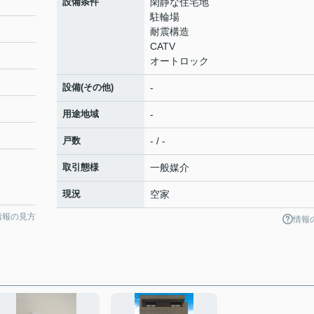
設備条件
閑静な住宅地
駐輪場
耐震構造
CATV
オートロック
設備(その他)
-
用途地域
-
戸数
- / -
取引態様
一般媒介
現況
空家
情報の見方
情報