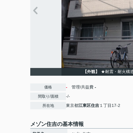
【外観】
★耐震・耐火構
-
管理/共益費
-
価格
-/-
間取り/面積
東京都
江東区
住吉
１丁目17-2
所在地
メゾン住吉の基本情報