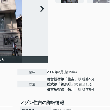
造★
2007年3月(築19年)
築年
都営新宿線
「
住吉
」駅 徒歩5分
総武線
「
錦糸町
」駅 徒歩13分
交通
都営新宿線
「
菊川
」駅 徒歩8分
メゾン住吉の詳細情報