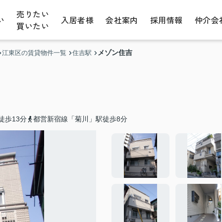
売りたい
い
入居者様
会社案内
採用情報
仲介会
買いたい
メゾン住吉
江東区の賃貸物件一覧
住吉駅
徒歩13分
都営新宿線「菊川」駅徒歩8分