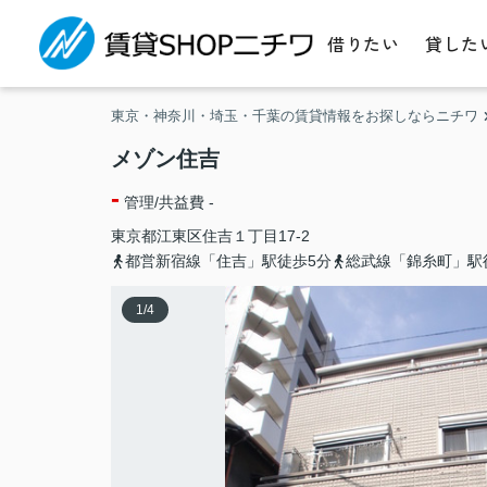
借りたい
貸した
東京・神奈川・埼玉・千葉の賃貸情報をお探しならニチワ
メゾン住吉
-
管理/共益費 -
東京都
江東区
住吉
１丁目17-2
都営新宿線「住吉」駅徒歩5分
総武線「錦糸町」駅
1
/
4