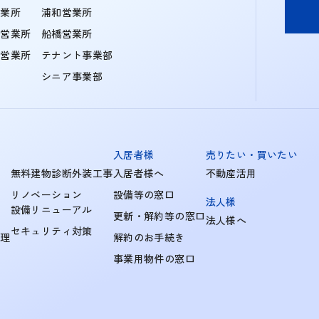
営業所
浦和営業所
住営業所
船橋営業所
町営業所
テナント事業部
シニア事業部
入居者様
売りたい・買いたい
無料建物診断外装工事
入居者様へ
不動産活用
リノベーション
設備等の窓口
法人様
設備リニューアル
更新・解約等の窓口
法人様へ
セキュリティ対策
管理
解約のお手続き
事業用物件の窓口