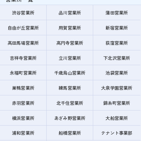
渋谷営業所
品川営業所
蒲田営業所
自由が丘営業所
用賀営業所
新宿営業所
高田馬場営業所
高円寺営業所
荻窪営業所
吉祥寺営業所
立川営業所
下北沢営業所
永福町営業所
千歳烏山営業所
池袋営業所
巣鴨営業所
練馬営業所
大泉学園営業所
赤羽営業所
北千住営業所
錦糸町営業所
横浜営業所
あざみ野営業所
大船営業所
浦和営業所
船橋営業所
テナント事業部