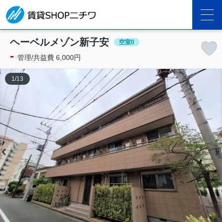
ヘーベルメゾン新子安
空室0
-
管理/共益費 6,000円
1
/
13