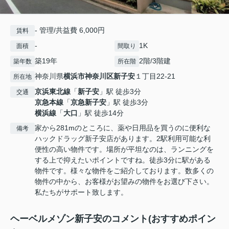
- 管理/共益費 6,000円
賃料
-
1K
面積
間取り
築19年
2階/3階建
築年数
所在階
神奈川県
横浜市神奈川区
新子安
１丁目22-21
所在地
京浜東北線
「
新子安
」駅 徒歩3分
交通
京急本線
「
京急新子安
」駅 徒歩3分
横浜線
「
大口
」駅 徒歩14分
家から281mのところに、薬や日用品を買うのに便利な
備考
ハックドラッグ新子安店があります。2駅利用可能な利
便性の高い物件です。場所が平坦なのは、ランニングを
する上で抑えたいポイントですね。徒歩3分に駅がある
物件です。様々な物件をご紹介しております。数多くの
物件の中から、お客様がお望みの物件をお選び下さい。
私たちがサポート致します。
ヘーベルメゾン新子安のコメント(おすすめポイン