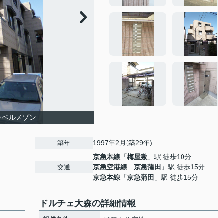
ーベルメゾン
1997年2月(築29年)
築年
京急本線
「
梅屋敷
」駅 徒歩10分
京急空港線
「
京急蒲田
」駅 徒歩15分
交通
京急本線
「
京急蒲田
」駅 徒歩15分
ドルチェ大森の詳細情報