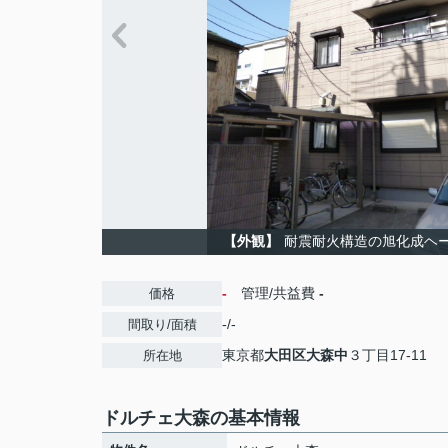
【外観】
耐震耐火構造の旭化成ヘ
-
管理/共益費
-
価格
-/-
間取り/面積
東京都
大田区
大森中
３丁目17-11
所在地
ドルチェ大森の基本情報