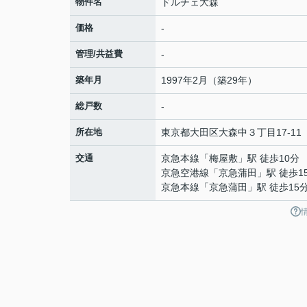
物件名
ドルチェ大森
価格
-
管理/共益費
-
築年月
1997年2月（築29年）
総戸数
-
所在地
東京都
大田区
大森中
３丁目17-11
交通
京急本線
「
梅屋敷
」駅 徒歩10分
京急空港線
「
京急蒲田
」駅 徒歩1
京急本線
「
京急蒲田
」駅 徒歩15