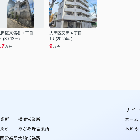
大田区東雪谷１丁目
大田区羽田４丁目
K (30.13㎡)
1R (20.24㎡)
.7
9
万円
万円
サイ
営業所
横浜営業所
ホーム
営業所
あざみ野営業所
お知ら
学園営業所
大船営業所