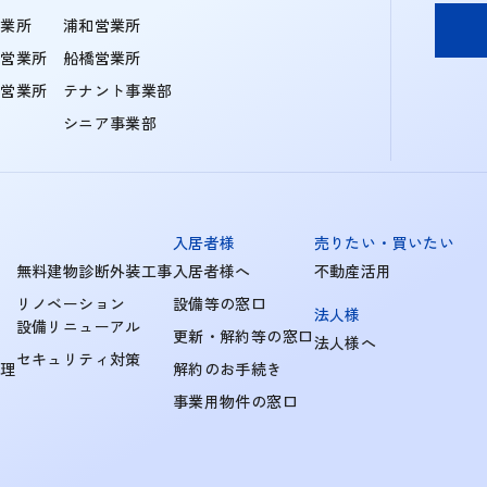
営業所
浦和営業所
住営業所
船橋営業所
町営業所
テナント事業部
シニア事業部
入居者様
売りたい・買いたい
無料建物診断外装工事
入居者様へ
不動産活用
リノベーション
設備等の窓口
法人様
設備リニューアル
更新・解約等の窓口
法人様へ
セキュリティ対策
管理
解約のお手続き
事業用物件の窓口