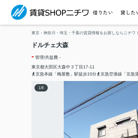
借りたい
貸した
東京・神奈川・埼玉・千葉の賃貸情報をお探しならニチワ
ドルチェ大森
-
管理/共益費 -
東京都
大田区
大森中
３丁目17-11
京急本線「梅屋敷」駅徒歩10分
京急空港線「京急蒲
1
/
8