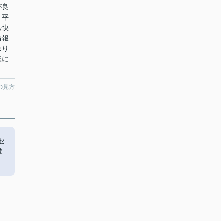
が良
！平
も快
情報
わり
軽に
の見方
セ
ま