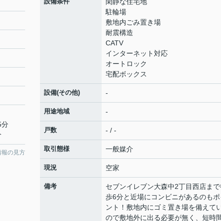
設備条件
閑静な住宅地
駐輪場
敷地内ごみ置き場
耐震構造
CATV
インターネット対応
オートロック
宅配ボックス
設備(その他)
-
用途地域
-
5分
戸数
- / -
分
取引態様
一般媒介
情報の見方
現況
空家
備考
セブンイレブン大森中2丁目西店まで
歩6分と近場にコンビニがあるのもポ
ント！敷地内にゴミ置き場を備えて
ので敷地外に出る必要が無く、短時