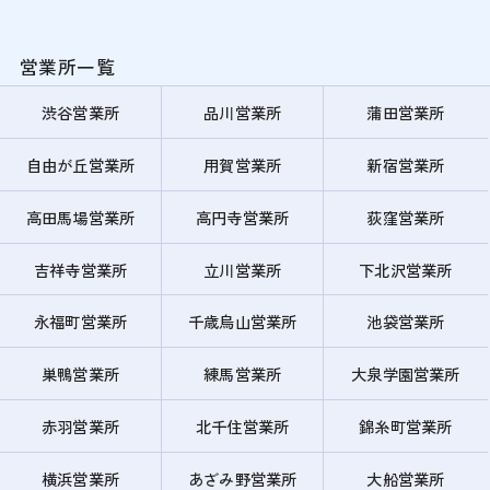
営業所一覧
渋谷営業所
品川営業所
蒲田営業所
自由が丘営業所
用賀営業所
新宿営業所
高田馬場営業所
高円寺営業所
荻窪営業所
吉祥寺営業所
立川営業所
下北沢営業所
永福町営業所
千歳烏山営業所
池袋営業所
巣鴨営業所
練馬営業所
大泉学園営業所
赤羽営業所
北千住営業所
錦糸町営業所
横浜営業所
あざみ野営業所
大船営業所