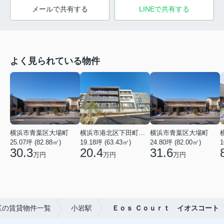
メールで共有する
LINEで共有する
よく見られている物件
横浜市青葉区大場町
横浜市港北区下田町２丁目
横浜市青葉区大場町
25.07坪 (82.88㎡)
19.18坪 (63.43㎡)
24.80坪 (82.00㎡)
1
30.3
20.4
31.6
万円
万円
万円
区の賃貸物件一覧
小岩駅
Ｅｏｓ Ｃｏｕｒｔ イオスコート