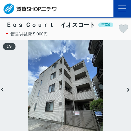
Ｅｏｓ Ｃｏｕｒｔ イオスコート
空室0
-
管理/共益費 5,000円
1
/
9