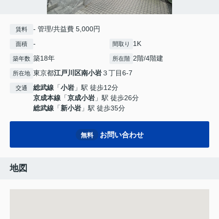
- 管理/共益費 5,000円
賃料
-
1K
面積
間取り
築18年
2階/4階建
築年数
所在階
東京都
江戸川区
南小岩
３丁目6-7
所在地
総武線
「
小岩
」駅 徒歩12分
交通
京成本線
「
京成小岩
」駅 徒歩26分
総武線
「
新小岩
」駅 徒歩35分
お問い合わせ
無料
地図