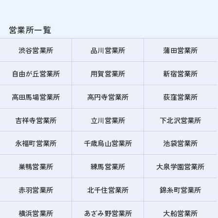
営業所一覧
渋谷営業所
品川営業所
蒲田営業所
自由が丘営業所
用賀営業所
新宿営業所
高田馬場営業所
高円寺営業所
荻窪営業所
吉祥寺営業所
立川営業所
下北沢営業所
永福町営業所
千歳烏山営業所
池袋営業所
巣鴨営業所
練馬営業所
大泉学園営業所
赤羽営業所
北千住営業所
錦糸町営業所
横浜営業所
あざみ野営業所
大船営業所