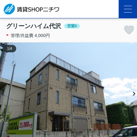
グリーンハイム代沢
空室0
-
管理/共益費 4,000円
1
/
4