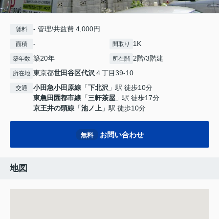
- 管理/共益費 4,000円
賃料
-
1K
面積
間取り
築20年
2階/3階建
築年数
所在階
東京都
世田谷区
代沢
４丁目39-10
所在地
小田急小田原線
「
下北沢
」駅 徒歩10分
交通
東急田園都市線
「
三軒茶屋
」駅 徒歩17分
京王井の頭線
「
池ノ上
」駅 徒歩10分
お問い合わせ
無料
地図