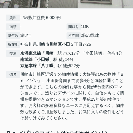
- 管理/共益費 6,000円
賃料
-
1DK
面積
間取り
築8年
2階/3階建
築年数
所在階
神奈川県
川崎市川崎区
小田
３丁目7-25
所在地
京浜東北線
「
川崎
」駅 バス17分 「小田踏切」 停歩4分
交通
南武線
「
小田栄
」駅 徒歩4分
京急本線
「
八丁畷
」駅 徒歩22分
川崎市川崎区近辺での物件情報：大好評のあの物件「Ｂ
備考
ｅ メゾン」。小田保育園まで徒歩4分と気軽に通うこと
ができます。こちらの物件は駅から徒歩5分圏内のマン
ションです。造りとデザインに関して、自信をもって情
報を提供できるマンションです。平成29年築の物件で
す。お客様の多種多様なニーズにお応えするべく、物件
数も数多くご用意致しました。お気に入りの物件をどう
ぞ見つけてみてください。