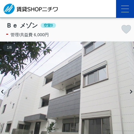
Ｂｅ メゾン
空室0
-
管理/共益費 6,000円
1
/
6