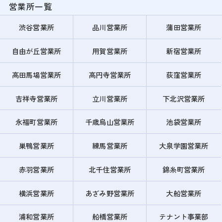
営業所一覧
渋谷営業所
品川営業所
蒲田営業所
自由が丘営業所
用賀営業所
新宿営業所
高田馬場営業所
高円寺営業所
荻窪営業所
吉祥寺営業所
立川営業所
下北沢営業所
永福町営業所
千歳烏山営業所
池袋営業所
巣鴨営業所
練馬営業所
大泉学園営業所
赤羽営業所
北千住営業所
錦糸町営業所
横浜営業所
あざみ野営業所
大船営業所
浦和営業所
船橋営業所
テナント事業部