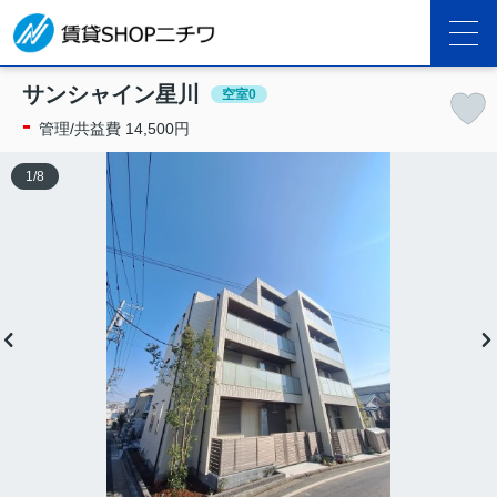
サンシャイン星川
空室0
-
管理/共益費 14,500円
1
/
8