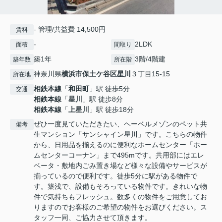
- 管理/共益費 14,500円
賃料
-
2LDK
面積
間取り
築1年
3階/4階建
築年数
所在階
神奈川県
横浜市保土ケ谷区
星川
３丁目15-15
所在地
相鉄本線
「
和田町
」駅 徒歩5分
交通
相鉄本線
「
星川
」駅 徒歩8分
相鉄本線
「
上星川
」駅 徒歩18分
ぜひ一度見ていただきたい、ヘーベルメゾンのペット共
備考
生マンション「サンシャイン星川」です。こちらの物件
から、日用品を揃えるのに便利なホームセンター「ホー
ムセンターコーナン」まで495mです。共用部にはエレ
ベータ・敷地内ごみ置き場など様々な設備やサービスが
揃っているので便利です。徒歩5分に駅がある物件で
す。築浅で、設備もそろっている物件です。きれいな物
件で気持ちもフレッシュ。数多くの物件をご用意してお
りますのでお客様のご希望の物件をお選びください。ス
タッフ一同、ご協力させて頂きます。