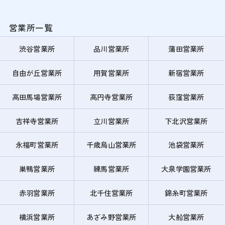
営業所一覧
渋谷営業所
品川営業所
蒲田営業所
自由が丘営業所
用賀営業所
新宿営業所
高田馬場営業所
高円寺営業所
荻窪営業所
吉祥寺営業所
立川営業所
下北沢営業所
永福町営業所
千歳烏山営業所
池袋営業所
巣鴨営業所
練馬営業所
大泉学園営業所
赤羽営業所
北千住営業所
錦糸町営業所
横浜営業所
あざみ野営業所
大船営業所