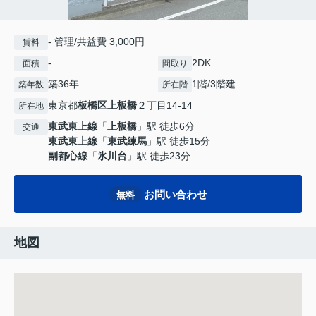
- 管理/共益費 3,000円
賃料
-
2DK
面積
間取り
築36年
1階/3階建
築年数
所在階
東京都
板橋区
上板橋
２丁目14-14
所在地
東武東上線
「
上板橋
」駅 徒歩6分
交通
東武東上線
「
東武練馬
」駅 徒歩15分
副都心線
「
氷川台
」駅 徒歩23分
お問い合わせ
無料
地図