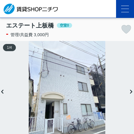
エステート上板橋
空室0
-
管理/共益費 3,000円
1
/
4