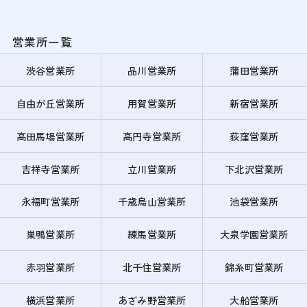
営業所一覧
渋谷営業所
品川営業所
蒲田営業所
自由が丘営業所
用賀営業所
新宿営業所
高田馬場営業所
高円寺営業所
荻窪営業所
吉祥寺営業所
立川営業所
下北沢営業所
永福町営業所
千歳烏山営業所
池袋営業所
巣鴨営業所
練馬営業所
大泉学園営業所
赤羽営業所
北千住営業所
錦糸町営業所
横浜営業所
あざみ野営業所
大船営業所