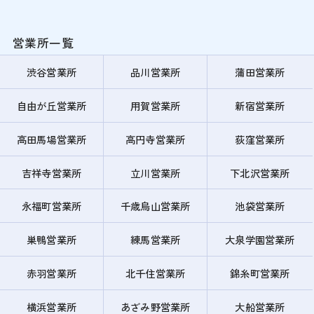
営業所一覧
渋谷営業所
品川営業所
蒲田営業所
自由が丘営業所
用賀営業所
新宿営業所
高田馬場営業所
高円寺営業所
荻窪営業所
吉祥寺営業所
立川営業所
下北沢営業所
永福町営業所
千歳烏山営業所
池袋営業所
巣鴨営業所
練馬営業所
大泉学園営業所
赤羽営業所
北千住営業所
錦糸町営業所
横浜営業所
あざみ野営業所
大船営業所