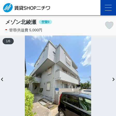
メゾン北綾瀬
空室0
-
管理/共益費 5,000円
1
/
6