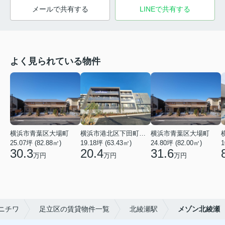
メールで共有する
LINEで共有する
よく見られている物件
横浜市青葉区大場町
横浜市港北区下田町２丁目
横浜市青葉区大場町
25.07坪 (82.88㎡)
19.18坪 (63.43㎡)
24.80坪 (82.00㎡)
1
30.3
20.4
31.6
万円
万円
万円
ニチワ
足立区の賃貸物件一覧
北綾瀬駅
メゾン北綾瀬