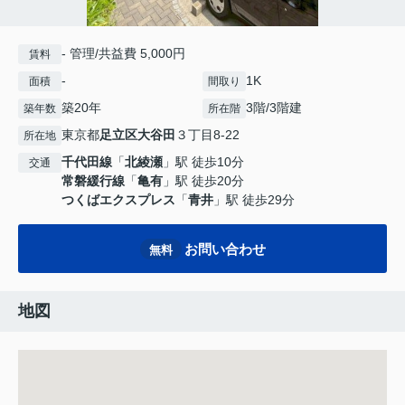
- 管理/共益費 5,000円
賃料
-
1K
面積
間取り
築20年
3階/3階建
築年数
所在階
東京都
足立区
大谷田
３丁目8-22
所在地
千代田線
「
北綾瀬
」駅 徒歩10分
交通
常磐緩行線
「
亀有
」駅 徒歩20分
つくばエクスプレス
「
青井
」駅 徒歩29分
お問い合わせ
無料
地図