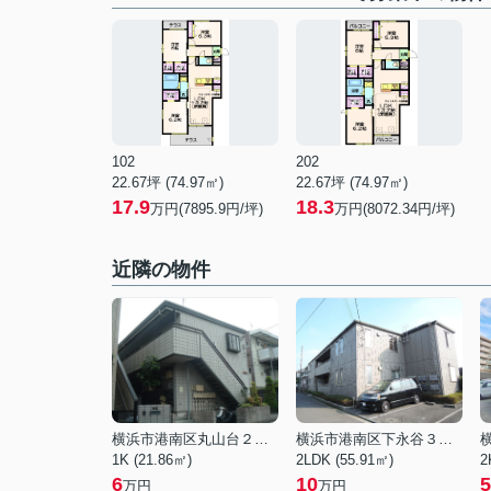
102
202
22.67坪 (74.97㎡)
22.67坪 (74.97㎡)
17.9
18.3
万円(7895.9円/坪)
万円(8072.34円/坪)
近隣の物件
横浜市港南区丸山台２丁目
横浜市港南区下永谷３丁目
1K (21.86㎡)
2LDK (55.91㎡)
2
6
10
5
万円
万円