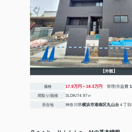
【外観】
17.9万円～18.3万円
管理/共益費
価格
3LDK/74.97㎡
間取り/面積
神奈川県
横浜市港南区
丸山台
４丁目8
所在地