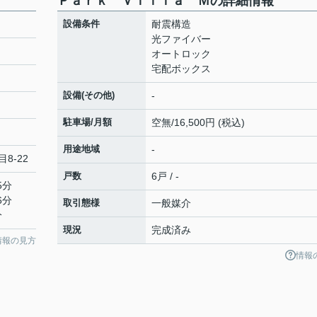
Ｐａｒｋ Ｖｉｌｌａ Ｍの詳細情報
設備条件
耐震構造
光ファイバー
オートロック
宅配ボックス
設備(その他)
-
駐車場/月額
空無/16,500円 (税込)
用途地域
-
8-22
戸数
6戸 / -
5分
6分
取引態様
一般媒介
分
現況
完成済み
情報の見方
情報