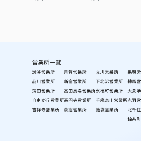
営業所一覧
渋谷営業所
用賀営業所
立川営業所
巣鴨
品川営業所
新宿営業所
下北沢営業所
練馬
蒲田営業所
高田馬場営業所
永福町営業所
大泉
自由が丘営業所
高円寺営業所
千歳烏山営業所
赤羽
吉祥寺営業所
荻窪営業所
池袋営業所
北千
錦糸