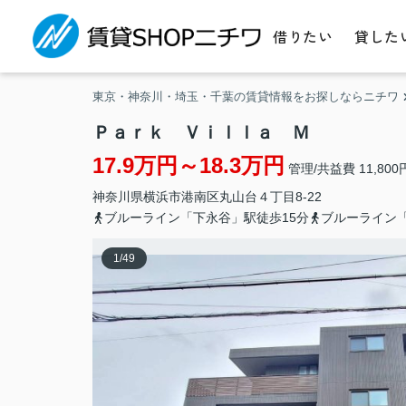
借りたい
貸した
東京・神奈川・埼玉・千葉の賃貸情報をお探しならニチワ
Ｐａｒｋ Ｖｉｌｌａ Ｍ
17.9万円～18.3万円
管理/共益費 11,800
神奈川県
横浜市港南区
丸山台
４丁目8-22
ブルーライン「下永谷」駅徒歩15分
ブルーライン「
1
/
49