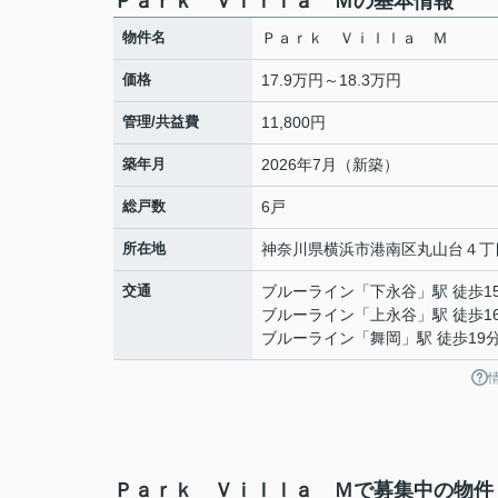
Ｐａｒｋ Ｖｉｌｌａ Ｍの基本情報
物件名
Ｐａｒｋ Ｖｉｌｌａ Ｍ
価格
17.9万円～18.3万円
管理/共益費
11,800円
築年月
2026年7月（新築）
総戸数
6戸
所在地
神奈川県
横浜市港南区
丸山台
４丁目
交通
ブルーライン
「
下永谷
」駅 徒歩1
ブルーライン
「
上永谷
」駅 徒歩1
ブルーライン
「
舞岡
」駅 徒歩19
Ｐａｒｋ Ｖｉｌｌａ Ｍで募集中の物件