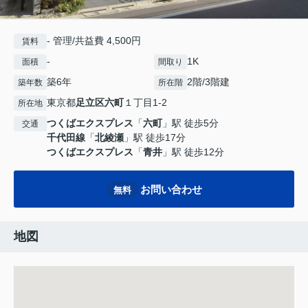
- 管理/共益費 4,500円
賃料
-
1K
面積
間取り
築6年
2階/3階建
築年数
所在階
東京都
足立区
六町
１丁目1-2
所在地
つくばエクスプレス
「
六町
」駅 徒歩5分
交通
千代田線
「
北綾瀬
」駅 徒歩17分
つくばエクスプレス
「
青井
」駅 徒歩12分
お問い合わせ
無料
地図