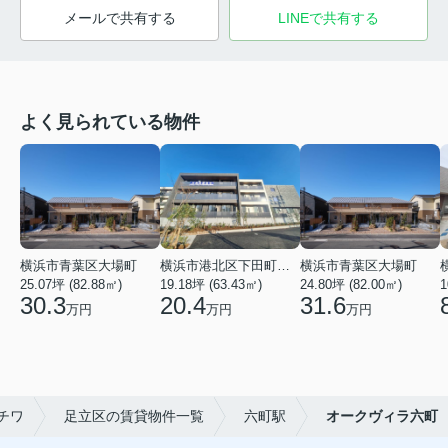
メールで共有する
LINEで共有する
よく見られている物件
横浜市青葉区大場町
横浜市港北区下田町２丁目
横浜市青葉区大場町
25.07坪 (82.88㎡)
19.18坪 (63.43㎡)
24.80坪 (82.00㎡)
1
30.3
20.4
31.6
万円
万円
万円
チワ
足立区の賃貸物件一覧
六町駅
オークヴィラ六町