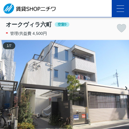
オークヴィラ六町
空室0
-
管理/共益費 4,500円
1
/
7