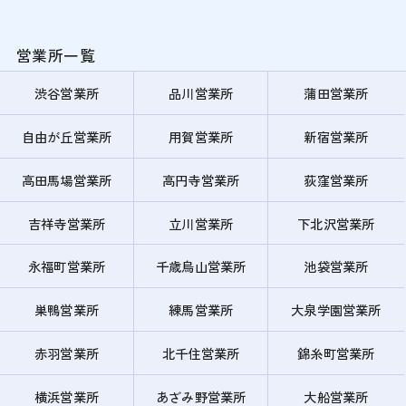
営業所一覧
渋谷営業所
品川営業所
蒲田営業所
自由が丘営業所
用賀営業所
新宿営業所
高田馬場営業所
高円寺営業所
荻窪営業所
吉祥寺営業所
立川営業所
下北沢営業所
永福町営業所
千歳烏山営業所
池袋営業所
巣鴨営業所
練馬営業所
大泉学園営業所
赤羽営業所
北千住営業所
錦糸町営業所
横浜営業所
あざみ野営業所
大船営業所