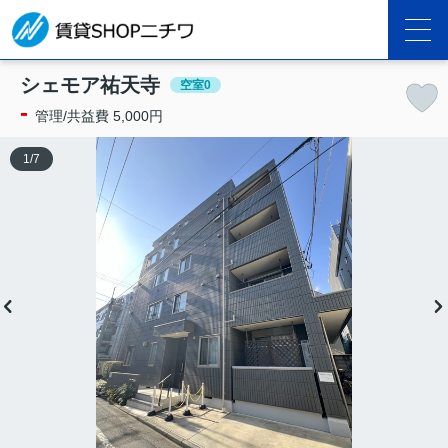
シェモア祐天寺
空室0
-
管理/共益費 5,000円
1
/
7