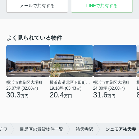
メールで共有する
LINEで共有する
よく見られている物件
横浜市青葉区大場町
横浜市港北区下田町２丁目
横浜市青葉区大場町
25.07坪 (82.88㎡)
19.18坪 (63.43㎡)
24.80坪 (82.00㎡)
1
30.3
20.4
31.6
万円
万円
万円
チワ
目黒区の賃貸物件一覧
祐天寺駅
シェモア祐天寺