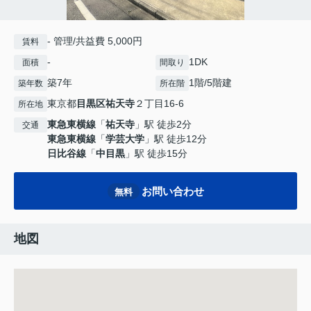
- 管理/共益費 5,000円
賃料
-
1DK
面積
間取り
築7年
1階/5階建
築年数
所在階
東京都
目黒区
祐天寺
２丁目16-6
所在地
東急東横線
「
祐天寺
」駅 徒歩2分
交通
東急東横線
「
学芸大学
」駅 徒歩12分
日比谷線
「
中目黒
」駅 徒歩15分
お問い合わせ
無料
地図