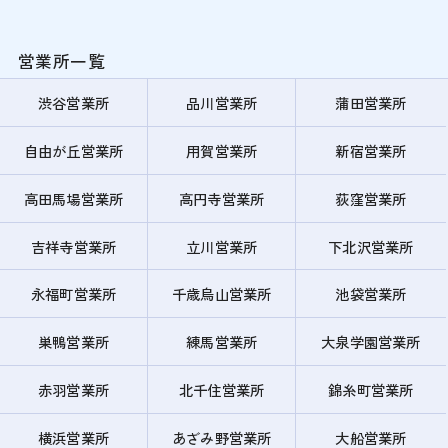
営業所一覧
渋谷営業所
品川営業所
蒲田営業所
自由が丘営業所
用賀営業所
新宿営業所
高田馬場営業所
高円寺営業所
荻窪営業所
吉祥寺営業所
立川営業所
下北沢営業所
永福町営業所
千歳烏山営業所
池袋営業所
巣鴨営業所
練馬営業所
大泉学園営業所
赤羽営業所
北千住営業所
錦糸町営業所
横浜営業所
あざみ野営業所
大船営業所