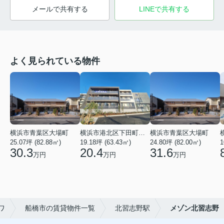
メールで共有する
LINEで共有する
よく見られている物件
横浜市青葉区大場町
横浜市港北区下田町２丁目
横浜市青葉区大場町
25.07坪 (82.88㎡)
19.18坪 (63.43㎡)
24.80坪 (82.00㎡)
1
30.3
20.4
31.6
万円
万円
万円
ワ
船橋市の賃貸物件一覧
北習志野駅
メゾン北習志野