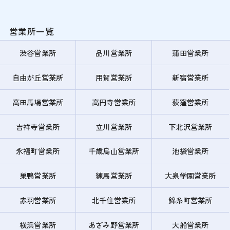
営業所一覧
渋谷営業所
品川営業所
蒲田営業所
自由が丘営業所
用賀営業所
新宿営業所
高田馬場営業所
高円寺営業所
荻窪営業所
吉祥寺営業所
立川営業所
下北沢営業所
永福町営業所
千歳烏山営業所
池袋営業所
巣鴨営業所
練馬営業所
大泉学園営業所
赤羽営業所
北千住営業所
錦糸町営業所
横浜営業所
あざみ野営業所
大船営業所