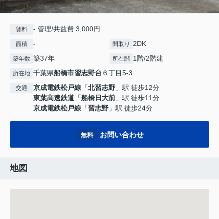
- 管理/共益費 3,000円
賃料
-
2DK
面積
間取り
築37年
1階/2階建
築年数
所在階
千葉県
船橋市
習志野台
６丁目5-3
所在地
京成電鉄松戸線
「
北習志野
」駅 徒歩12分
交通
東葉高速鉄道
「
船橋日大前
」駅 徒歩11分
京成電鉄松戸線
「
習志野
」駅 徒歩24分
お問い合わせ
無料
地図