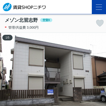
メゾン北習志野
空室0
-
管理/共益費 3,000円
1
/
5