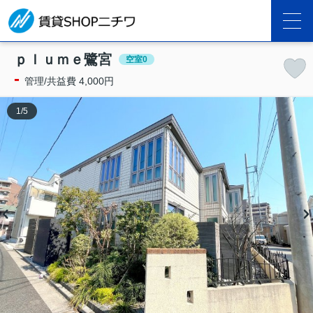
ｐｌｕｍｅ鷺宮
空室0
-
管理/共益費 4,000円
1
/
5