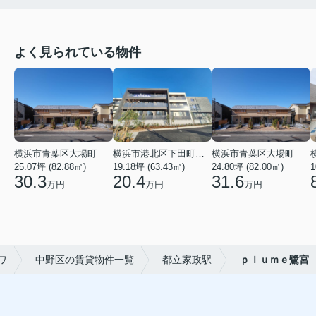
よく見られている物件
横浜市青葉区大場町
横浜市港北区下田町２丁目
横浜市青葉区大場町
25.07坪 (82.88㎡)
19.18坪 (63.43㎡)
24.80坪 (82.00㎡)
1
30.3
20.4
31.6
万円
万円
万円
ワ
中野区の賃貸物件一覧
都立家政駅
ｐｌｕｍｅ鷺宮