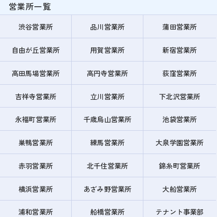
営業所一覧
渋谷営業所
品川営業所
蒲田営業所
自由が丘営業所
用賀営業所
新宿営業所
高田馬場営業所
高円寺営業所
荻窪営業所
吉祥寺営業所
立川営業所
下北沢営業所
永福町営業所
千歳烏山営業所
池袋営業所
巣鴨営業所
練馬営業所
大泉学園営業所
赤羽営業所
北千住営業所
錦糸町営業所
横浜営業所
あざみ野営業所
大船営業所
浦和営業所
船橋営業所
テナント事業部