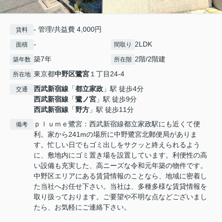
- 管理/共益費 4,000円
賃料
-
2LDK
面積
間取り
築7年
2階/2階建
築年数
所在階
東京都
中野区
鷺宮
１丁目24-4
所在地
西武新宿線
「
都立家政
」駅 徒歩4分
交通
西武新宿線
「
鷺ノ宮
」駅 徒歩9分
西武新宿線
「
野方
」駅 徒歩11分
ｐｌｕｍｅ鷺宮：西武新宿線都立家政駅にも近くて便
備考
利。家から241mの場所に中野鷺宮北郵便局がありま
す。忙しい日でもゴミ出しをサクッと終えられるよう
に、敷地内にゴミ置き場を設置しています。利便性の高
い設備も充実した、高ニーズな令和元年築の物件です。
中野区エリアにある賃貸情報のことなら、地域に密着し
た当社へお任せ下さい。当社は、多種多様な賃貸情報を
取り扱っております。ご要望や不明な点などございまし
たら、お気軽にご連絡下さい。