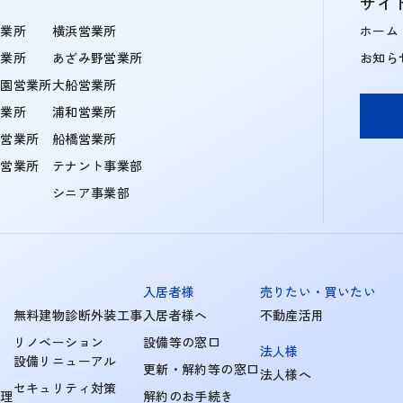
サイ
営業所
横浜営業所
ホーム
営業所
あざみ野営業所
お知ら
学園営業所
大船営業所
営業所
浦和営業所
住営業所
船橋営業所
町営業所
テナント事業部
シニア事業部
入居者様
売りたい・買いたい
無料建物診断外装工事
入居者様へ
不動産活用
リノベーション
設備等の窓口
法人様
設備リニューアル
更新・解約等の窓口
法人様へ
セキュリティ対策
管理
解約のお手続き