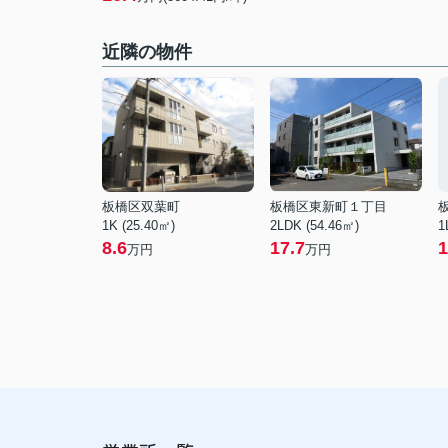
近隣の物件
板橋区双葉町
板橋区東新町１丁目
1K (25.40㎡)
2LDK (54.46㎡)
1
8.6
17.7
1
万円
万円