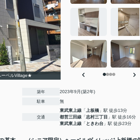
ルVillage★
2023年9月(築2年)
築年
無
駐車
東武東上線
「
上板橋
」駅 徒歩13分
都営三田線
「
志村三丁目
」駅 徒歩16分
交通
東武東上線
「
ときわ台
」駅 徒歩23分