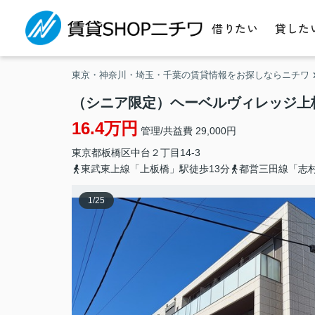
借りたい
貸した
東京・神奈川・埼玉・千葉の賃貸情報をお探しならニチワ
（シニア限定）ヘーベルヴィレッジ上
16.4万円
管理/共益費 29,000円
東京都
板橋区
中台
２丁目14-3
東武東上線「上板橋」駅徒歩13分
都営三田線「志村
1
/
25