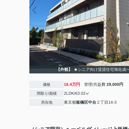
【外観】
★シニア向け賃貸住宅旭化成へーベ
16.4万円
管理/共益費
29,000円
価格
2LDK/63.02㎡
間取り/面積
東京都
板橋区
中台
２丁目14-3
所在地