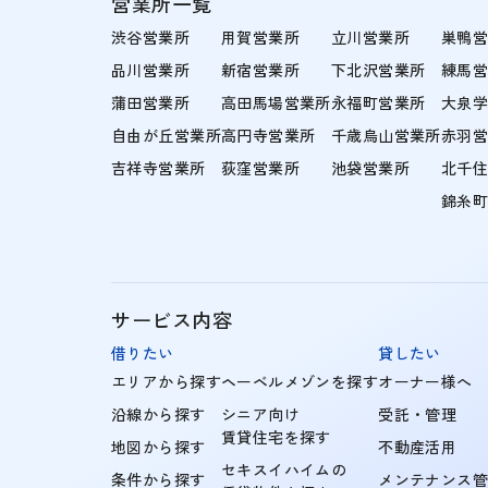
営業所一覧
渋谷営業所
用賀営業所
立川営業所
巣鴨
品川営業所
新宿営業所
下北沢営業所
練馬
蒲田営業所
高田馬場営業所
永福町営業所
大泉
自由が丘営業所
高円寺営業所
千歳烏山営業所
赤羽
吉祥寺営業所
荻窪営業所
池袋営業所
北千
錦糸
サービス内容
借りたい
貸したい
エリアから探す
ヘーベルメゾンを探す
オーナー様へ
沿線から探す
シニア向け
受託・管理
賃貸住宅を探す
地図から探す
不動産活用
セキスイハイムの
条件から探す
メンテナンス