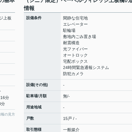
の基本
（シニア限定）ヘーベルヴィレッジ上板橋の
情報
ジ上板
設備条件
閑静な住宅地
エレベーター
駐輪場
敷地内ごみ置き場
耐震構造
光ファイバー
オートロック
宅配ボックス
24時間緊急通報システム
防犯カメラ
設備(その他)
-
分
駐車場/月額
無/-
16分
3分
用途地域
-
情報の見方
戸数
15戸 / -
取引態様
一般媒介