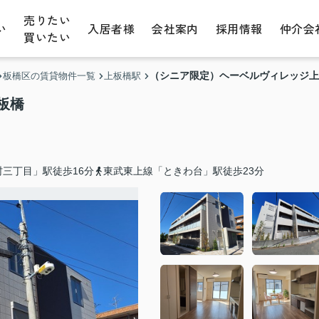
売りたい
い
入居者様
会社案内
採用情報
仲介会
買いたい
（シニア限定）ヘーベルヴィレッジ上
板橋区の賃貸物件一覧
上板橋駅
板橋
三丁目」駅徒歩16分
東武東上線「ときわ台」駅徒歩23分