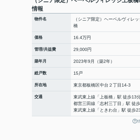
（シニア限定）ヘーベルヴィレッジ上板橋
情報
物件名
（シニア限定）ヘーベルヴィレッ
橋
価格
16.4万円
管理/共益費
29,000円
築年月
2023年9月（築2年）
総戸数
15戸
所在地
東京都
板橋区
中台
２丁目14-3
交通
東武東上線
「
上板橋
」駅 徒歩13
都営三田線
「
志村三丁目
」駅 徒歩
東武東上線
「
ときわ台
」駅 徒歩2