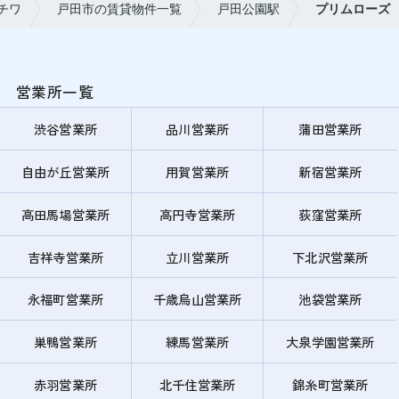
チワ
戸田市の賃貸物件一覧
戸田公園駅
プリムローズ
営業所一覧
渋谷営業所
品川営業所
蒲田営業所
自由が丘営業所
用賀営業所
新宿営業所
高田馬場営業所
高円寺営業所
荻窪営業所
吉祥寺営業所
立川営業所
下北沢営業所
永福町営業所
千歳烏山営業所
池袋営業所
巣鴨営業所
練馬営業所
大泉学園営業所
赤羽営業所
北千住営業所
錦糸町営業所