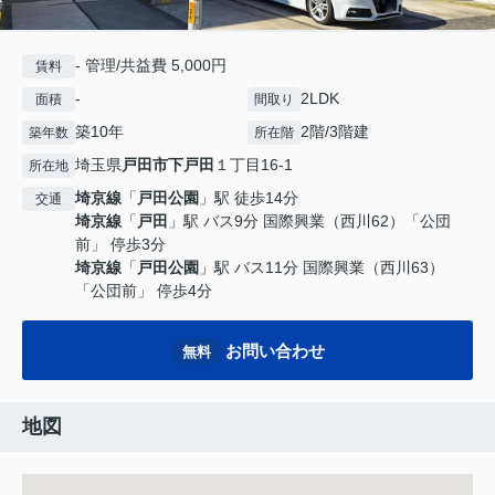
- 管理/共益費 5,000円
賃料
-
2LDK
面積
間取り
築10年
2階/3階建
築年数
所在階
埼玉県
戸田市
下戸田
１丁目16-1
所在地
埼京線
「
戸田公園
」駅 徒歩14分
交通
埼京線
「
戸田
」駅 バス9分 国際興業（西川62）「公団
前」 停歩3分
埼京線
「
戸田公園
」駅 バス11分 国際興業（西川63）
「公団前」 停歩4分
お問い合わせ
無料
地図