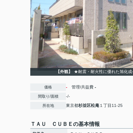
【外観】
★耐震・耐火性に優れた旭化成
-
管理/共益費
-
価格
-/-
間取り/面積
東京都
杉並区
松庵
１丁目11-25
所在地
ＴＡＵ ＣＵＢＥの基本情報