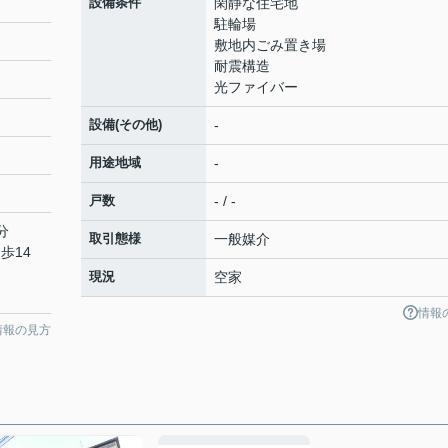
設備条件
閑静な住宅地
駐輪場
敷地内ごみ置き場
耐震構造
光ファイバー
設備(その他)
-
用途地域
-
戸数
- / -
分
取引態様
一般媒介
歩14
現況
空家
情報
情報の見方