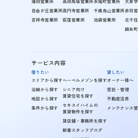
蒲田営業所
高田馬場営業所
永福町営業所
大泉
自由が丘営業所
高円寺営業所
千歳烏山営業所
赤羽
吉祥寺営業所
荻窪営業所
池袋営業所
北千
錦糸
サービス内容
借りたい
貸したい
エリアから探す
ヘーベルメゾンを探す
オーナー様へ
沿線から探す
シニア向け
受託・管理
賃貸住宅を探す
地図から探す
不動産活用
セキスイハイムの
条件から探す
メンテナンス
賃貸物件を探す
貸店舗・事務所を探す
新着スタッフブログ