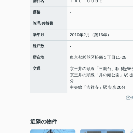
物件名
ＴＡＵ ＣＵＢＥ
価格
-
管理/共益費
-
築年月
2010年2月（築16年）
総戸数
-
所在地
東京都
杉並区
松庵
１丁目11-25
交通
京王井の頭線
「
三鷹台
」駅 徒歩6
京王井の頭線
「
井の頭公園
」駅 徒
分
中央線
「
吉祥寺
」駅 徒歩20分
近隣の物件