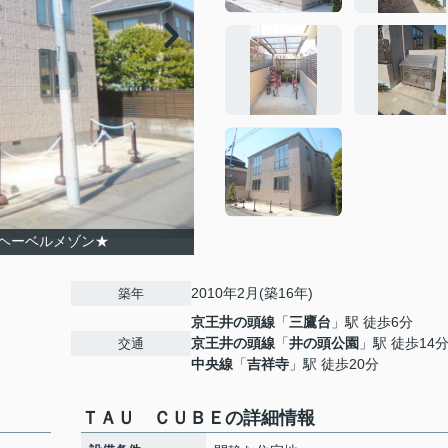
ヘーベルメゾン★
2010年2月(築16年)
築年
京王井の頭線
「
三鷹台
」駅 徒歩6分
京王井の頭線
「
井の頭公園
」駅 徒歩14
交通
中央線
「
吉祥寺
」駅 徒歩20分
ＴＡＵ ＣＵＢＥの詳細情報