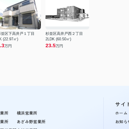
杉並区下高井戸１丁目
杉並区高井戸西２丁目
K (22.97㎡)
2LDK (60.50㎡)
.3
23.5
万円
万円
サイ
営業所
横浜営業所
ホーム
営業所
あざみ野営業所
お知ら