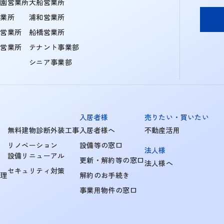
学園営業所
大船営業所
営業所
浦和営業所
住営業所
船橋営業所
町営業所
テナント事業部
シニア事業部
入居者様
売りたい・買いたい
無料建物診断外装工事
入居者様へ
不動産活用
リノベーション
設備等の窓口
法人様
設備リニューアル
更新・解約等の窓口
法人様へ
セキュリティ対策
管理
解約のお手続き
事業用物件の窓口