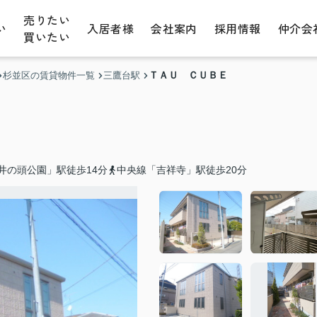
売りたい
い
入居者様
会社案内
採用情報
仲介会
買いたい
ＴＡＵ ＣＵＢＥ
杉並区の賃貸物件一覧
三鷹台駅
井の頭公園」駅徒歩14分
中央線「吉祥寺」駅徒歩20分