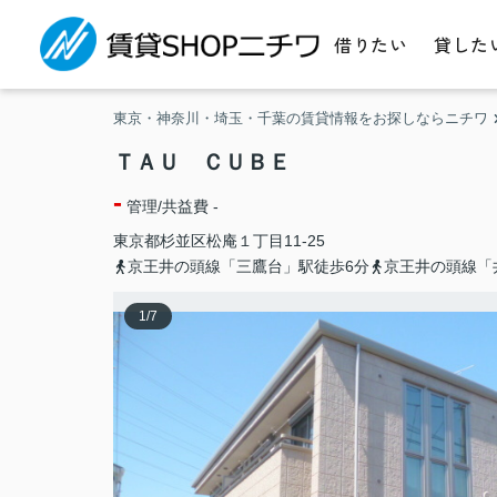
借りたい
貸した
東京・神奈川・埼玉・千葉の賃貸情報をお探しならニチワ
ＴＡＵ ＣＵＢＥ
-
管理/共益費 -
東京都
杉並区
松庵
１丁目11-25
京王井の頭線「三鷹台」駅徒歩6分
京王井の頭線「
1
/
7