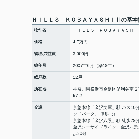
ＨＩＬＬＳ ＫＯＢＡＹＡＳＨＩⅡの基本
物件名
ＨＩＬＬＳ ＫＯＢＡＹＡＳＨＩ
価格
4.7万円
管理/共益費
3,000円
築年月
2007年6月（築19年）
総戸数
12戸
所在地
神奈川県
横浜市金沢区
釜利谷南
２
57-2
交通
京急本線
「
金沢文庫
」駅 バス10
ッドパーク」 停歩1分
京急本線
「
金沢八景
」駅 徒歩29
金沢シーサイドライン
「
金沢八景
歩30分