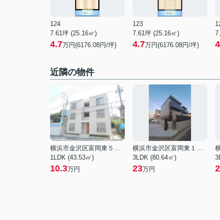
124
123
1
7.61坪 (25.16㎡)
7.61坪 (25.16㎡)
7
4.7
4.7
4
万円(6176.08円/坪)
万円(6176.08円/坪)
近隣の物件
横浜市金沢区富岡東５丁目
横浜市金沢区富岡東１丁目
1LDK (43.53㎡)
3LDK (80.64㎡)
3
10.3
23
2
万円
万円