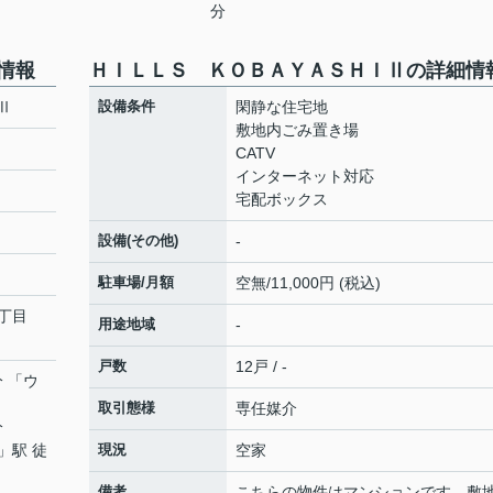
分
情報
ＨＩＬＬＳ ＫＯＢＡＹＡＳＨＩⅡの詳細情
Ⅱ
設備条件
閑静な住宅地
敷地内ごみ置き場
CATV
インターネット対応
宅配ボックス
設備(その他)
-
駐車場/月額
空無/11,000円 (税込)
丁目
用途地域
-
戸数
12戸 / -
分 「ウ
取引態様
専任媒介
分
」駅 徒
現況
空家
備考
こちらの物件はマンションです。敷