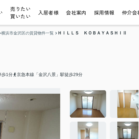
売りたい
い
入居者様
会社案内
採用情報
仲介会
買いたい
ＨＩＬＬＳ ＫＯＢＡＹＡＳＨＩⅡ
横浜市金沢区の賃貸物件一覧
停歩1分
京急本線「金沢八景」駅徒歩29分