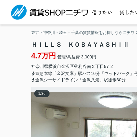
借りたい
貸した
東京・神奈川・埼玉・千葉の賃貸情報をお探しならニチワ
ＨＩＬＬＳ ＫＯＢＡＹＡＳＨＩⅡ
4.7万円
管理/共益費 3,000円
神奈川県
横浜市金沢区
釜利谷南
２丁目57-2
京急本線「金沢文庫」駅バス10分「ウッドパーク」
金沢シーサイドライン「金沢八景」駅徒歩30分
1
/
36