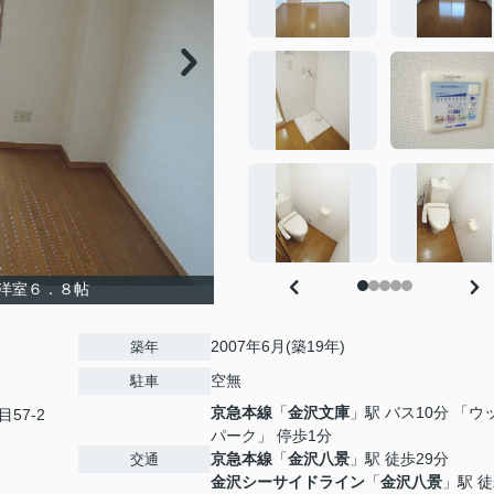
洋室６．８帖
2007年6月(築19年)
築年
空無
駐車
京急本線
「
金沢文庫
」駅 バス10分 「ウ
目57-2
パーク」 停歩1分
京急本線
「
金沢八景
」駅 徒歩29分
交通
金沢シーサイドライン
「
金沢八景
」駅 徒