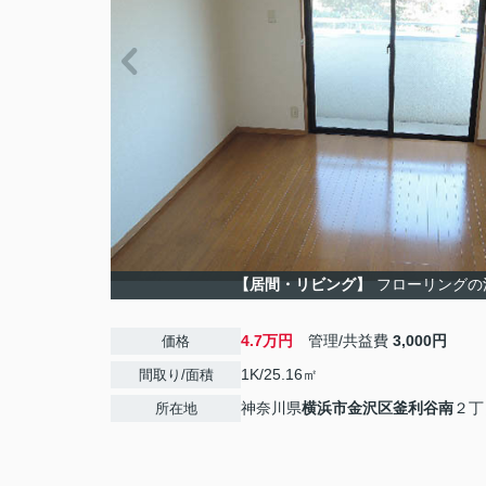
【居間・リビング】
フローリングの
4.7万円
管理/共益費
3,000円
価格
1K/25.16㎡
間取り/面積
神奈川県
横浜市金沢区
釜利谷南
２丁
所在地