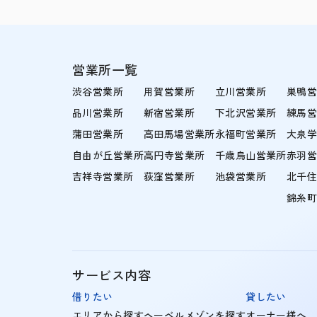
営業所一覧
渋谷営業所
用賀営業所
立川営業所
巣鴨
品川営業所
新宿営業所
下北沢営業所
練馬
蒲田営業所
高田馬場営業所
永福町営業所
大泉
自由が丘営業所
高円寺営業所
千歳烏山営業所
赤羽
吉祥寺営業所
荻窪営業所
池袋営業所
北千
錦糸
サービス内容
借りたい
貸したい
エリアから探す
ヘーベルメゾンを探す
オーナー様へ