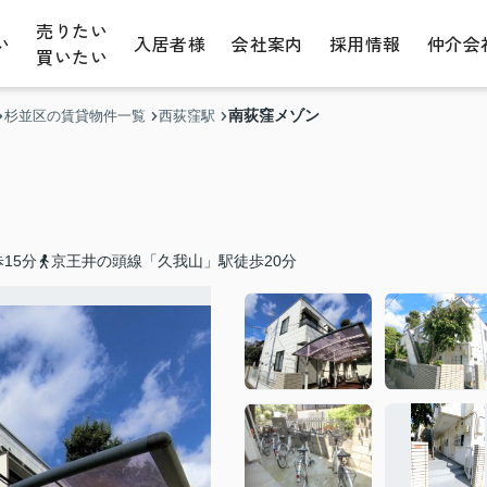
売りたい
い
入居者様
会社案内
採用情報
仲介会
買いたい
南荻窪メゾン
杉並区の賃貸物件一覧
西荻窪駅
15分
京王井の頭線「久我山」駅徒歩20分