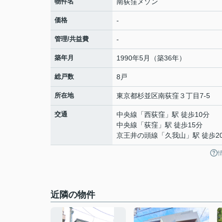
物件名
南荻窪メゾン
価格
-
管理/共益費
-
築年月
1990年5月（築36年）
総戸数
8戸
所在地
東京都
杉並区
南荻窪
３丁目7-5
交通
中央線
「
西荻窪
」駅 徒歩10分
中央線
「
荻窪
」駅 徒歩15分
京王井の頭線
「
久我山
」駅 徒歩2
近隣の物件