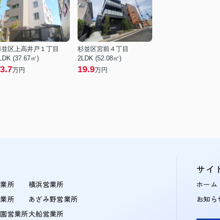
杉並区上高井戸１丁目
杉並区宮前４丁目
LDK (37.67㎡)
2LDK (52.08㎡)
3.7
19.9
万円
万円
サイ
営業所
横浜営業所
ホーム
営業所
あざみ野営業所
お知ら
学園営業所
大船営業所