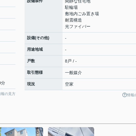
設備条件
閑静な住宅地
駐輪場
敷地内ごみ置き場
耐震構造
光ファイバー
設備(その他)
-
用途地域
-
戸数
8戸 / -
取引態様
一般媒介
0分
現況
空家
情報の見方
情報