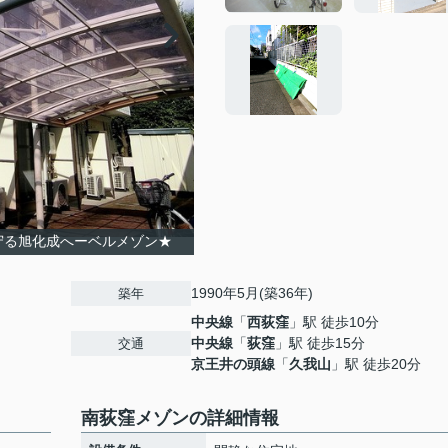
守る旭化成へーベルメゾン★
1990年5月(築36年)
築年
中央線
「
西荻窪
」駅 徒歩10分
中央線
「
荻窪
」駅 徒歩15分
交通
京王井の頭線
「
久我山
」駅 徒歩20分
南荻窪メゾンの詳細情報