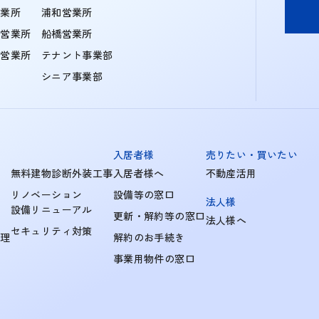
営業所
浦和営業所
住営業所
船橋営業所
町営業所
テナント事業部
シニア事業部
入居者様
売りたい・買いたい
無料建物診断外装工事
入居者様へ
不動産活用
リノベーション
設備等の窓口
法人様
設備リニューアル
更新・解約等の窓口
法人様へ
セキュリティ対策
管理
解約のお手続き
事業用物件の窓口