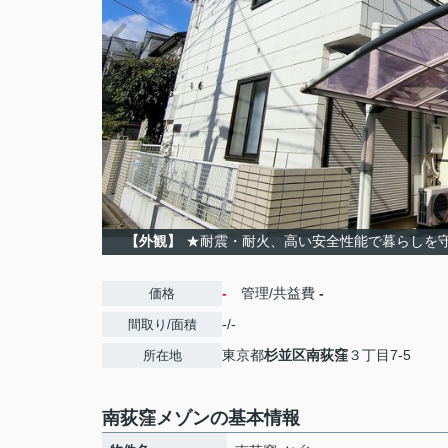
【外観】
★耐震・耐火、高い安全性能で暮らしを
-
管理/共益費
-
価格
-/-
間取り/面積
東京都
杉並区
南荻窪
３丁目7-5
所在地
南荻窪メゾンの基本情報