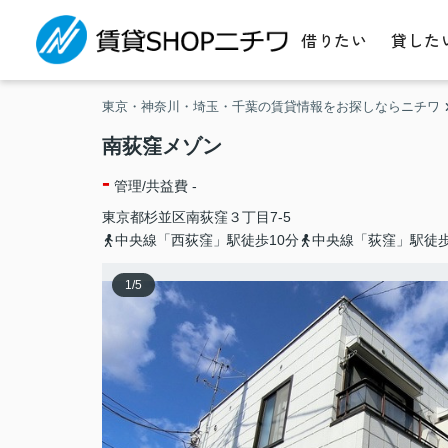
借りたい
貸した
東京・神奈川・埼玉・千葉の賃貸情報をお探しならニチワ
南荻窪メゾン
-
管理/共益費 -
東京都
杉並区
南荻窪
３丁目7-5
中央線「西荻窪」駅徒歩10分
中央線「荻窪」駅徒歩
1
/
5