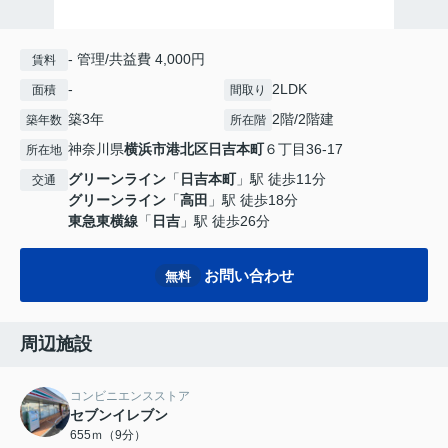
- 管理/共益費 4,000円
賃料
-
2LDK
面積
間取り
築3年
2階/2階建
築年数
所在階
神奈川県
横浜市港北区
日吉本町
６丁目36-17
所在地
グリーンライン
「
日吉本町
」駅 徒歩11分
交通
グリーンライン
「
高田
」駅 徒歩18分
東急東横線
「
日吉
」駅 徒歩26分
お問い合わせ
無料
周辺施設
コンビニエンスストア
セブンイレブン
655ｍ（9分）