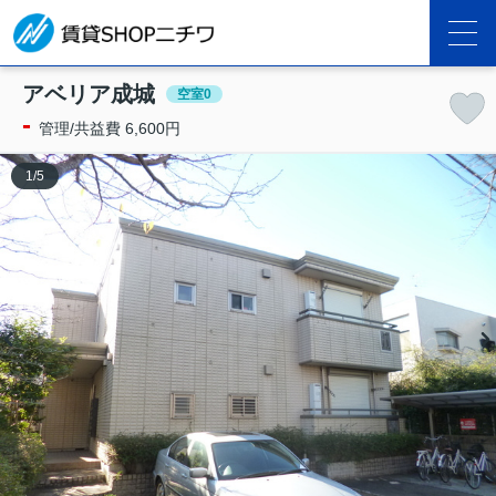
アベリア成城
空室0
-
管理/共益費 6,600円
1
/
5