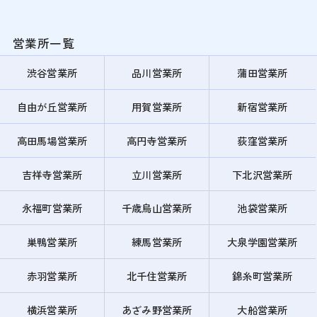
営業所一覧
渋谷営業所
品川営業所
蒲田営業所
自由が丘営業所
用賀営業所
新宿営業所
高田馬場営業所
高円寺営業所
荻窪営業所
吉祥寺営業所
立川営業所
下北沢営業所
永福町営業所
千歳烏山営業所
池袋営業所
巣鴨営業所
練馬営業所
大泉学園営業所
赤羽営業所
北千住営業所
錦糸町営業所
横浜営業所
あざみ野営業所
大船営業所