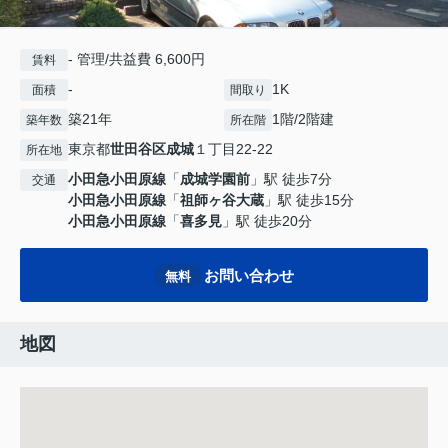
- 管理/共益費 6,600円
賃料
-
1K
面積
間取り
築21年
1階/2階建
築年数
所在階
東京都
世田谷区
成城
１丁目22-22
所在地
小田急小田原線
「
成城学園前
」駅 徒歩7分
交通
小田急小田原線
「
祖師ヶ谷大蔵
」駅 徒歩15分
小田急小田原線
「
喜多見
」駅 徒歩20分
お問い合わせ
無料
地図