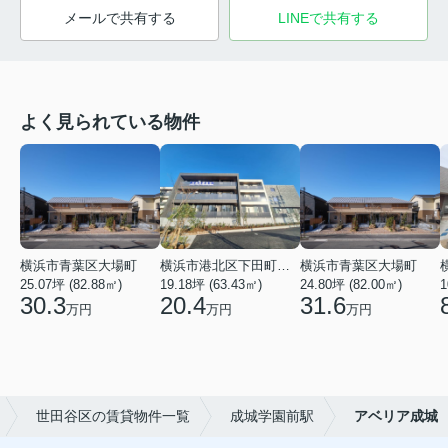
メールで共有する
LINEで共有する
よく見られている物件
横浜市青葉区大場町
横浜市港北区下田町２丁目
横浜市青葉区大場町
25.07坪 (82.88㎡)
19.18坪 (63.43㎡)
24.80坪 (82.00㎡)
1
30.3
20.4
31.6
万円
万円
万円
世田谷区の賃貸物件一覧
成城学園前駅
アベリア成城