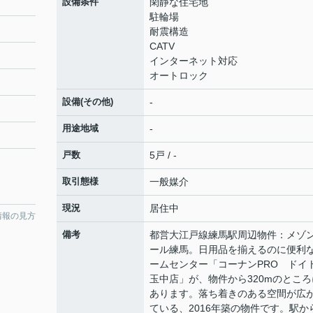
設備条件
閑静な住宅地
駐輪場
耐震構造
CATV
インターネット対応
オートロック
設備(その他)
-
用途地域
-
戸数
5戸 / -
取引態様
一般媒介
現況
居住中
情報の見方
備考
都営大江戸線練馬駅周辺物件：メゾ
ール練馬。日用品を揃えるのに便利
ームセンター「コーナンPRO ドイ
玉中店」が、物件から320mのところ
あります。落ち着きのある空間が広
ている、2016年築の物件です。駅か