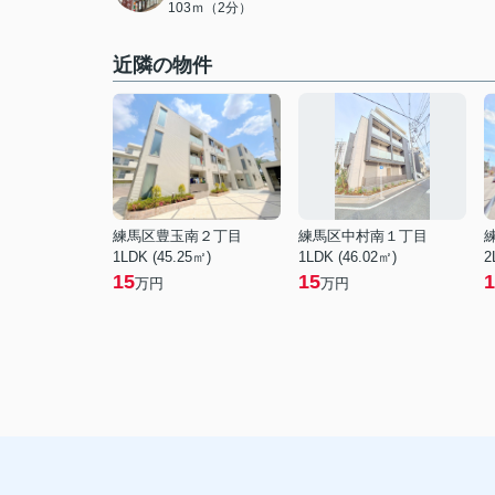
103ｍ（2分）
近隣の物件
練馬区豊玉南２丁目
練馬区中村南１丁目
1LDK (45.25㎡)
1LDK (46.02㎡)
2
15
15
1
万円
万円