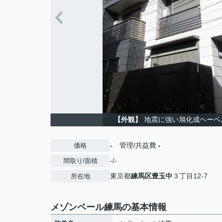
【外観】
地震に強い旭化成ヘーベ
-
管理/共益費
-
価格
-/-
間取り/面積
東京都
練馬区
豊玉中
３丁目12-7
所在地
メゾンベール練馬の基本情報