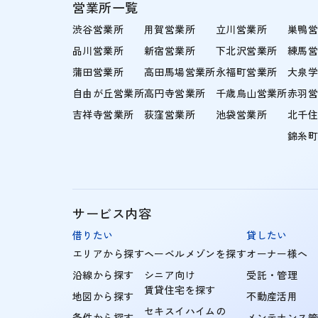
営業所一覧
渋谷営業所
用賀営業所
立川営業所
巣鴨
品川営業所
新宿営業所
下北沢営業所
練馬
蒲田営業所
高田馬場営業所
永福町営業所
大泉
自由が丘営業所
高円寺営業所
千歳烏山営業所
赤羽
吉祥寺営業所
荻窪営業所
池袋営業所
北千
錦糸
サービス内容
借りたい
貸したい
エリアから探す
ヘーベルメゾンを探す
オーナー様へ
沿線から探す
シニア向け
受託・管理
賃貸住宅を探す
地図から探す
不動産活用
セキスイハイムの
条件から探す
メンテナンス