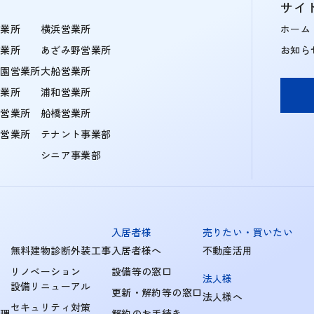
サイ
営業所
横浜営業所
ホーム
営業所
あざみ野営業所
お知ら
学園営業所
大船営業所
営業所
浦和営業所
住営業所
船橋営業所
町営業所
テナント事業部
シニア事業部
入居者様
売りたい・買いたい
無料建物診断外装工事
入居者様へ
不動産活用
リノベーション
設備等の窓口
法人様
設備リニューアル
更新・解約等の窓口
法人様へ
セキュリティ対策
管理
解約のお手続き