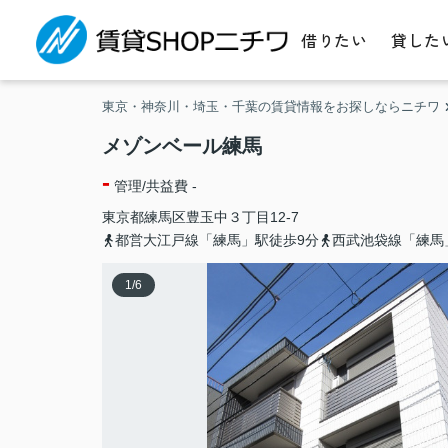
借りたい
貸した
東京・神奈川・埼玉・千葉の賃貸情報をお探しならニチワ
メゾンベール練馬
-
管理/共益費 -
東京都
練馬区
豊玉中
３丁目12-7
都営大江戸線「練馬」駅徒歩9分
西武池袋線「練馬
1
/
6