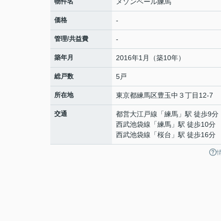
物件名
メゾンベール練馬
価格
-
管理/共益費
-
築年月
2016年1月（築10年）
総戸数
5戸
所在地
東京都
練馬区
豊玉中
３丁目12-7
交通
都営大江戸線
「
練馬
」駅 徒歩9分
西武池袋線
「
練馬
」駅 徒歩10分
西武池袋線
「
桜台
」駅 徒歩16分