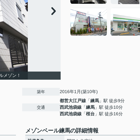
ルメゾン！
2016年1月(築10年)
築年
都営大江戸線
「
練馬
」駅 徒歩9分
西武池袋線
「
練馬
」駅 徒歩10分
交通
西武池袋線
「
桜台
」駅 徒歩16分
メゾンベール練馬の詳細情報