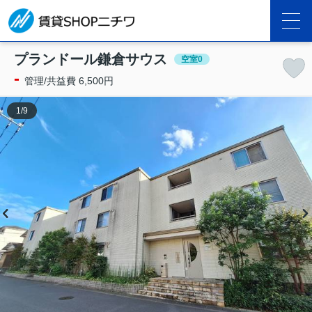
プランドール鎌倉サウス
空室0
-
管理/共益費 6,500円
1
/
9