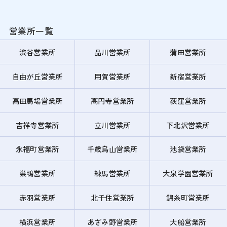
営業所一覧
渋谷営業所
品川営業所
蒲田営業所
自由が丘営業所
用賀営業所
新宿営業所
高田馬場営業所
高円寺営業所
荻窪営業所
吉祥寺営業所
立川営業所
下北沢営業所
永福町営業所
千歳烏山営業所
池袋営業所
巣鴨営業所
練馬営業所
大泉学園営業所
赤羽営業所
北千住営業所
錦糸町営業所
横浜営業所
あざみ野営業所
大船営業所