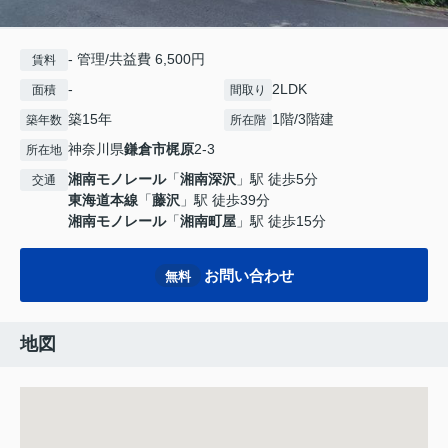
- 管理/共益費 6,500円
賃料
-
2LDK
面積
間取り
築15年
1階/3階建
築年数
所在階
神奈川県
鎌倉市
梶原
2-3
所在地
湘南モノレール
「
湘南深沢
」駅 徒歩5分
交通
東海道本線
「
藤沢
」駅 徒歩39分
湘南モノレール
「
湘南町屋
」駅 徒歩15分
お問い合わせ
無料
地図