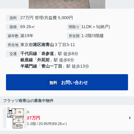
27万円 管理/共益費 5,000円
賃料
69.26㎡
1LDK＋S(納戸)
面積
間取り
築19年
1-2階/3階建
築年数
所在階
東京都
港区
南青山
３丁目3-11
所在地
千代田線
「
表参道
」駅 徒歩8分
交通
銀座線
「
外苑前
」駅 徒歩6分
半蔵門線
「
青山一丁目
」駅 徒歩13分
お問い合わせ
無料
フラッツ南青山の募集中物件
A
27万円
1-2階 / 20.95坪(69.26㎡)