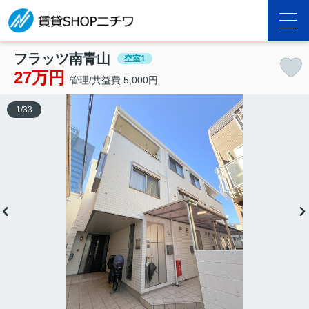
フラッツ南青山
空室1
27万円
管理/共益費 5,000円
1
/
33