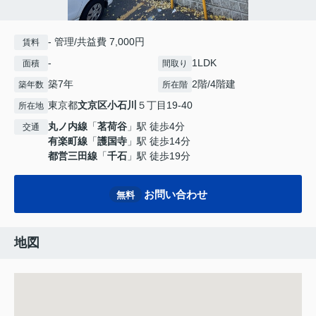
- 管理/共益費 7,000円
賃料
-
1LDK
面積
間取り
築7年
2階/4階建
築年数
所在階
東京都
文京区
小石川
５丁目19-40
所在地
丸ノ内線
「
茗荷谷
」駅 徒歩4分
交通
有楽町線
「
護国寺
」駅 徒歩14分
都営三田線
「
千石
」駅 徒歩19分
お問い合わせ
無料
地図