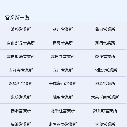
営業所一覧
渋谷営業所
品川営業所
蒲田営業所
自由が丘営業所
用賀営業所
新宿営業所
高田馬場営業所
高円寺営業所
荻窪営業所
吉祥寺営業所
立川営業所
下北沢営業所
永福町営業所
千歳烏山営業所
池袋営業所
巣鴨営業所
練馬営業所
大泉学園営業所
赤羽営業所
北千住営業所
錦糸町営業所
横浜営業所
あざみ野営業所
大船営業所