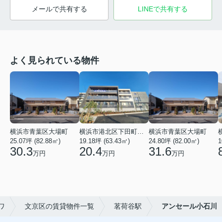
メールで共有する
LINEで共有する
よく見られている物件
横浜市青葉区大場町
横浜市港北区下田町２丁目
横浜市青葉区大場町
25.07坪 (82.88㎡)
19.18坪 (63.43㎡)
24.80坪 (82.00㎡)
1
30.3
20.4
31.6
万円
万円
万円
ワ
文京区の賃貸物件一覧
茗荷谷駅
アンセール小石川