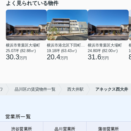
よく見られている物件
横浜市青葉区大場町
横浜市港北区下田町２丁目
横浜市青葉区大場町
25.07坪 (82.88㎡)
19.18坪 (63.43㎡)
24.80坪 (82.00㎡)
1
30.3
20.4
31.6
万円
万円
万円
ワ
品川区の賃貸物件一覧
西大井駅
アネックス西大井
営業所一覧
渋谷営業所
品川営業所
蒲田営業所