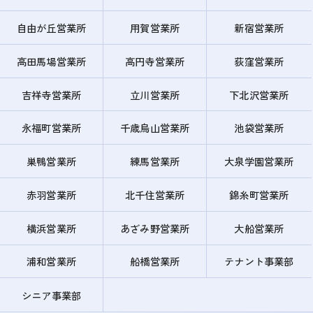
自由が丘営業所
用賀営業所
新宿営業所
高田馬場営業所
高円寺営業所
荻窪営業所
吉祥寺営業所
立川営業所
下北沢営業所
永福町営業所
千歳烏山営業所
池袋営業所
巣鴨営業所
練馬営業所
大泉学園営業所
赤羽営業所
北千住営業所
錦糸町営業所
横浜営業所
あざみ野営業所
大船営業所
浦和営業所
船橋営業所
テナント事業部
シニア事業部