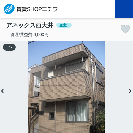
アネックス西大井
空室0
-
管理/共益費 6,000円
1
/
5