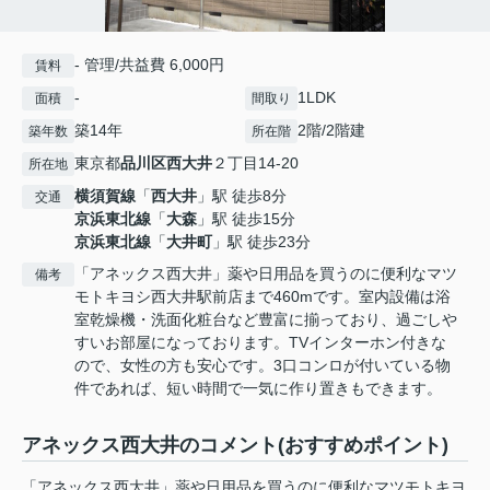
- 管理/共益費 6,000円
賃料
-
1LDK
面積
間取り
築14年
2階/2階建
築年数
所在階
東京都
品川区
西大井
２丁目14-20
所在地
横須賀線
「
西大井
」駅 徒歩8分
交通
京浜東北線
「
大森
」駅 徒歩15分
京浜東北線
「
大井町
」駅 徒歩23分
「アネックス西大井」薬や日用品を買うのに便利なマツ
備考
モトキヨシ西大井駅前店まで460mです。室内設備は浴
室乾燥機・洗面化粧台など豊富に揃っており、過ごしや
すいお部屋になっております。TVインターホン付きな
ので、女性の方も安心です。3口コンロが付いている物
件であれば、短い時間で一気に作り置きもできます。
アネックス西大井のコメント(おすすめポイント)
「アネックス西大井」薬や日用品を買うのに便利なマツモトキヨ