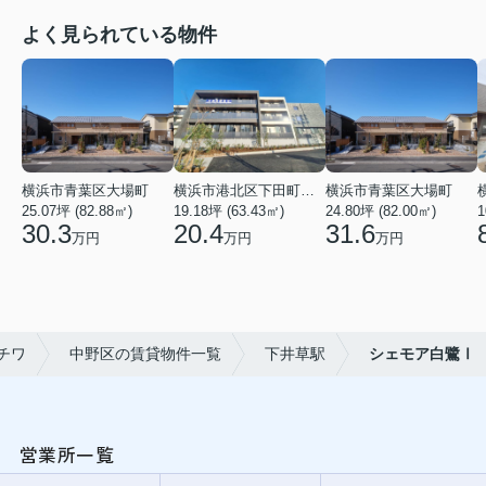
よく見られている物件
横浜市青葉区大場町
横浜市港北区下田町２丁目
横浜市青葉区大場町
25.07坪 (82.88㎡)
19.18坪 (63.43㎡)
24.80坪 (82.00㎡)
1
30.3
20.4
31.6
万円
万円
万円
チワ
中野区の賃貸物件一覧
下井草駅
シェモア白鷺Ⅰ
営業所一覧