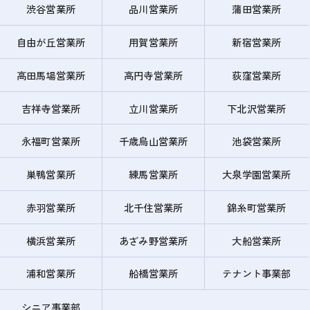
渋谷営業所
品川営業所
蒲田営業所
自由が丘営業所
用賀営業所
新宿営業所
高田馬場営業所
高円寺営業所
荻窪営業所
吉祥寺営業所
立川営業所
下北沢営業所
永福町営業所
千歳烏山営業所
池袋営業所
巣鴨営業所
練馬営業所
大泉学園営業所
赤羽営業所
北千住営業所
錦糸町営業所
横浜営業所
あざみ野営業所
大船営業所
浦和営業所
船橋営業所
テナント事業部
シニア事業部