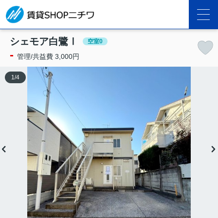
シェモア白鷺Ⅰ
空室0
-
管理/共益費 3,000円
1
/
4