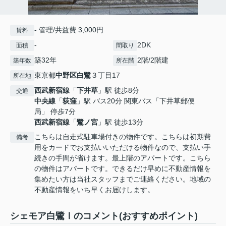
- 管理/共益費 3,000円
賃料
-
2DK
面積
間取り
築32年
2階/2階建
築年数
所在階
東京都
中野区
白鷺
３丁目17
所在地
西武新宿線
「
下井草
」駅 徒歩8分
交通
中央線
「
荻窪
」駅 バス20分 関東バス「下井草郵便
局」 停歩7分
西武新宿線
「
鷺ノ宮
」駅 徒歩13分
こちらは自走式駐車場付きの物件です。こちらは初期費
備考
用をカードでお支払いいただける物件なので、支払い手
続きの手間が省けます。最上階のアパートです。こちら
の物件はアパートです。できるだけ早めに不動産情報を
集めたい方は当社スタッフまでご連絡ください。地域の
不動産情報をいち早くお届けします。
シェモア白鷺Ⅰのコメント(おすすめポイント)