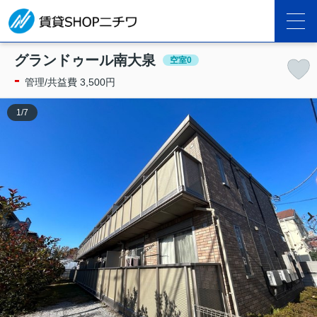
グランドゥール南大泉
空室0
-
管理/共益費 3,500円
1
/
7