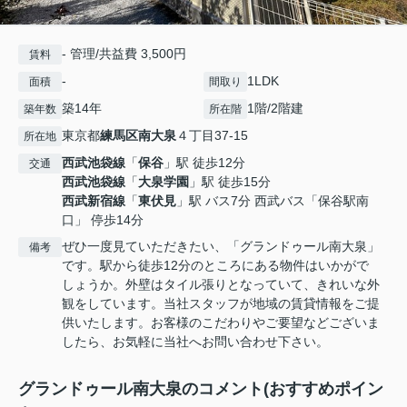
- 管理/共益費 3,500円
賃料
-
1LDK
面積
間取り
築14年
1階/2階建
築年数
所在階
東京都
練馬区
南大泉
４丁目37-15
所在地
西武池袋線
「
保谷
」駅 徒歩12分
交通
西武池袋線
「
大泉学園
」駅 徒歩15分
西武新宿線
「
東伏見
」駅 バス7分 西武バス「保谷駅南
口」 停歩14分
ぜひ一度見ていただきたい、「グランドゥール南大泉」
備考
です。駅から徒歩12分のところにある物件はいかがで
しょうか。外壁はタイル張りとなっていて、きれいな外
観をしています。当社スタッフが地域の賃貸情報をご提
供いたします。お客様のこだわりやご要望などございま
したら、お気軽に当社へお問い合わせ下さい。
グランドゥール南大泉のコメント(おすすめポイン