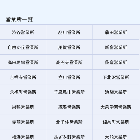
営業所一覧
渋谷営業所
品川営業所
蒲田営業所
自由が丘営業所
用賀営業所
新宿営業所
高田馬場営業所
高円寺営業所
荻窪営業所
吉祥寺営業所
立川営業所
下北沢営業所
永福町営業所
千歳烏山営業所
池袋営業所
巣鴨営業所
練馬営業所
大泉学園営業所
赤羽営業所
北千住営業所
錦糸町営業所
横浜営業所
あざみ野営業所
大船営業所