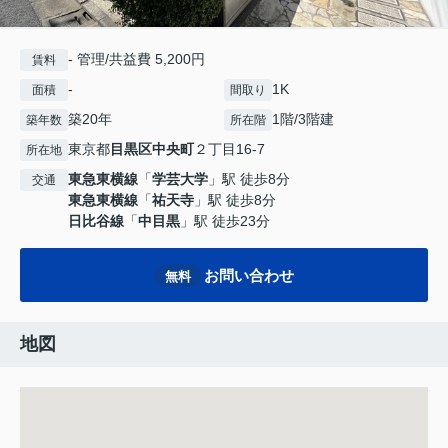
- 管理/共益費 5,200円
賃料
-
1K
面積
間取り
築20年
1階/3階建
築年数
所在階
東京都
目黒区
中央町
２丁目16-7
所在地
東急東横線
「
学芸大学
」駅 徒歩8分
交通
東急東横線
「
祐天寺
」駅 徒歩8分
日比谷線
「
中目黒
」駅 徒歩23分
お問い合わせ
無料
地図