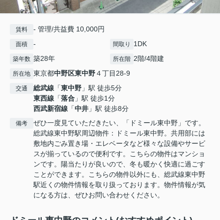
- 管理/共益費 10,000円
賃料
-
1DK
面積
間取り
築28年
2階/4階建
築年数
所在階
東京都
中野区
東中野
４丁目28-9
所在地
総武線
「
東中野
」駅 徒歩5分
交通
東西線
「
落合
」駅 徒歩1分
西武新宿線
「
中井
」駅 徒歩8分
ぜひ一度見ていただきたい、「ドミール東中野」です。
備考
総武線東中野駅周辺物件：ドミール東中野。共用部には
敷地内ごみ置き場・エレベータなど様々な設備やサービ
スが揃っているので便利です。こちらの物件はマンショ
ンです。陽当たりが良いので、冬も暖かく快適に過ごす
ことができます。こちらの物件以外にも、総武線東中野
駅近くの物件情報を取り扱っております。物件情報が気
になる方は、ぜひお問い合わせください。