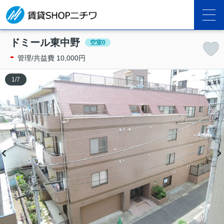
ドミール東中野
空室0
-
管理/共益費 10,000円
1
/
7