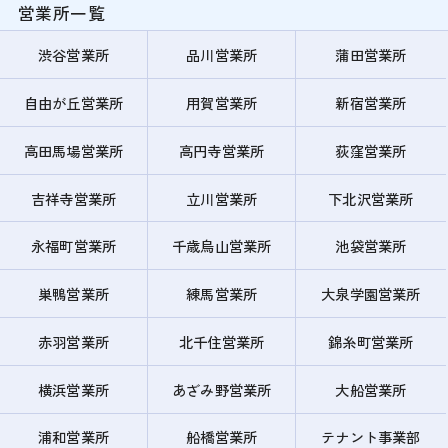
営業所一覧
渋谷営業所
品川営業所
蒲田営業所
自由が丘営業所
用賀営業所
新宿営業所
高田馬場営業所
高円寺営業所
荻窪営業所
吉祥寺営業所
立川営業所
下北沢営業所
永福町営業所
千歳烏山営業所
池袋営業所
巣鴨営業所
練馬営業所
大泉学園営業所
赤羽営業所
北千住営業所
錦糸町営業所
横浜営業所
あざみ野営業所
大船営業所
浦和営業所
船橋営業所
テナント事業部