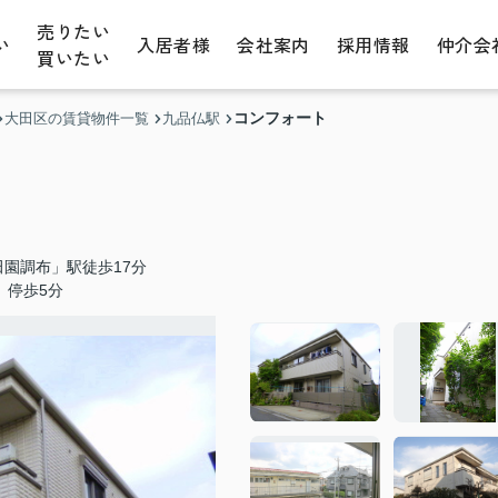
売りたい
い
入居者様
会社案内
採用情報
仲介会
買いたい
コンフォート
大田区の賃貸物件一覧
九品仏駅
園調布」駅徒歩17分
」停歩5分