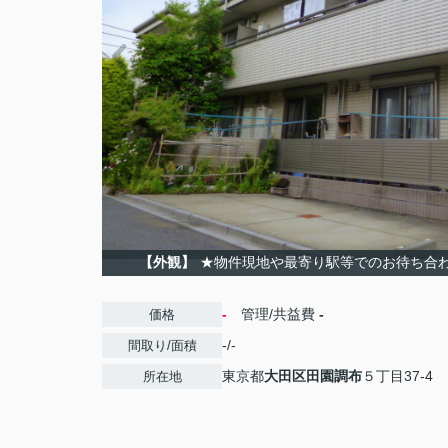
【外観】
★物件現地や最寄り駅等でのお待ち合
-
管理/共益費
-
価格
-/-
間取り/面積
東京都
大田区
田園調布
５丁目37-4
所在地