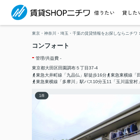
借りたい
貸した
東京・神奈川・埼玉・千葉の賃貸情報をお探しならニチワ
コンフォート
-
管理/共益費 -
東京都
大田区
田園調布
５丁目37-4
東急大井町線「九品仏」駅徒歩16分
東急東横線「田
東急東横線「多摩川」駅バス10分玉11「玉川温室村
1
/
8