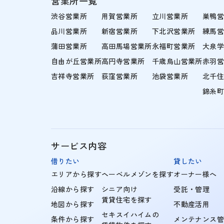
営業所一覧
渋谷営業所
用賀営業所
立川営業所
巣鴨
品川営業所
新宿営業所
下北沢営業所
練馬
蒲田営業所
高田馬場営業所
永福町営業所
大泉
自由が丘営業所
高円寺営業所
千歳烏山営業所
赤羽
吉祥寺営業所
荻窪営業所
池袋営業所
北千
錦糸
サービス内容
借りたい
貸したい
エリアから探す
ヘーベルメゾンを探す
オーナー様へ
沿線から探す
シニア向け
受託・管理
賃貸住宅を探す
地図から探す
不動産活用
セキスイハイムの
条件から探す
メンテナンス