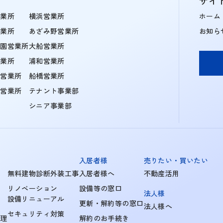
サイ
営業所
横浜営業所
ホーム
営業所
あざみ野営業所
お知ら
学園営業所
大船営業所
営業所
浦和営業所
住営業所
船橋営業所
町営業所
テナント事業部
シニア事業部
入居者様
売りたい・買いたい
無料建物診断外装工事
入居者様へ
不動産活用
リノベーション
設備等の窓口
法人様
設備リニューアル
更新・解約等の窓口
法人様へ
セキュリティ対策
管理
解約のお手続き