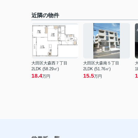
近隣の物件
大田区大森西７丁目
大田区大森南５丁目
2LDK (58.29㎡)
2LDK (51.76㎡)
1
18.4
15.5
1
万円
万円