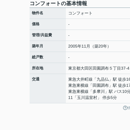
コンフォートの基本情報
物件名
コンフォート
価格
-
管理/共益費
-
築年月
2005年11月（築20年）
総戸数
-
所在地
東京都
大田区
田園調布
５丁目37-4
交通
東急大井町線
「
九品仏
」駅 徒歩1
東急東横線
「
田園調布
」駅 徒歩1
東急東横線
「
多摩川
」駅 バス10分
11「玉川温室村」 停歩5分