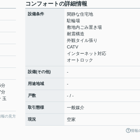
コンフォートの詳細情報
設備条件
閑静な住宅地
駐輪場
敷地内ごみ置き場
耐震構造
外観タイル張り
CATV
インターネット対応
オートロック
設備(その他)
-
用途地域
-
6分
7分
戸数
- / -
 玉
取引態様
一般媒介
情報の見方
現況
空家
情報