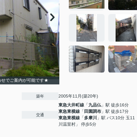
わせでご案内が可能です★
2005年11月(築20年)
築年
東急大井町線
「
九品仏
」駅 徒歩16分
東急東横線
「
田園調布
」駅 徒歩17分
交通
東急東横線
「
多摩川
」駅 バス10分 玉11
川温室村」 停歩5分