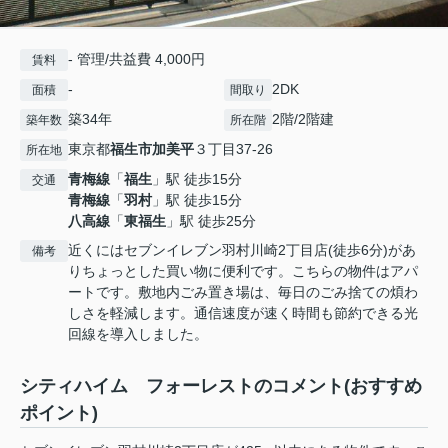
- 管理/共益費 4,000円
賃料
-
2DK
面積
間取り
築34年
2階/2階建
築年数
所在階
東京都
福生市
加美平
３丁目37-26
所在地
青梅線
「
福生
」駅 徒歩15分
交通
青梅線
「
羽村
」駅 徒歩15分
八高線
「
東福生
」駅 徒歩25分
近くにはセブンイレブン羽村川崎2丁目店(徒歩6分)があ
備考
りちょっとした買い物に便利です。こちらの物件はアパ
ートです。敷地内ごみ置き場は、毎日のごみ捨ての煩わ
しさを軽減します。通信速度が速く時間も節約できる光
回線を導入しました。
シティハイム フォーレストのコメント(おすすめ
ポイント)