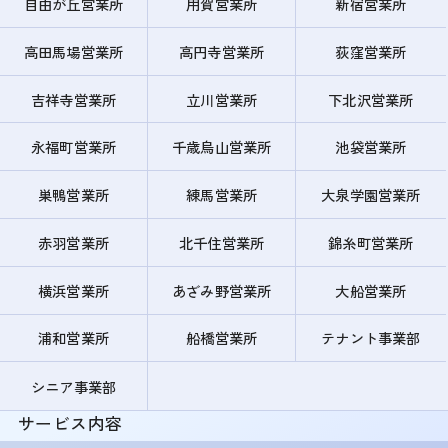
自由が丘営業所
用賀営業所
新宿営業所
高田馬場営業所
高円寺営業所
荻窪営業所
吉祥寺営業所
立川営業所
下北沢営業所
永福町営業所
千歳烏山営業所
池袋営業所
巣鴨営業所
練馬営業所
大泉学園営業所
赤羽営業所
北千住営業所
錦糸町営業所
横浜営業所
あざみ野営業所
大船営業所
浦和営業所
船橋営業所
テナント事業部
シニア事業部
サービス内容