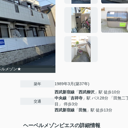
ベルメゾン★
1989年3月(築37年)
築年
西武新宿線
「
西武柳沢
」駅 徒歩10分
中央線
「
吉祥寺
」駅 バス28分 「田無二
交通
目」 停歩3分
西武新宿線
「
田無
」駅 徒歩13分
ヘーベルメゾンピエスの詳細情報