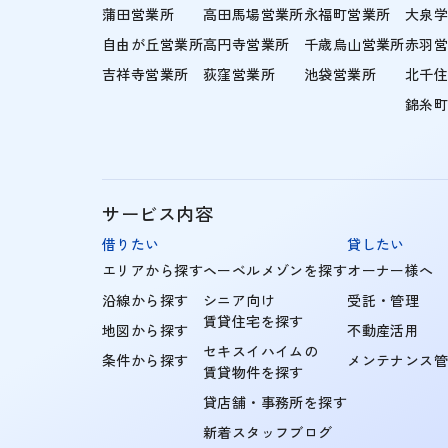
蒲田営業所
高田馬場営業所
永福町営業所
大泉
自由が丘営業所
高円寺営業所
千歳烏山営業所
赤羽
吉祥寺営業所
荻窪営業所
池袋営業所
北千
錦糸
サービス内容
借りたい
貸したい
エリアから探す
ヘーベルメゾンを探す
オーナー様へ
沿線から探す
シニア向け
受託・管理
賃貸住宅を探す
地図から探す
不動産活用
セキスイハイムの
条件から探す
メンテナンス
賃貸物件を探す
貸店舗・事務所を探す
新着スタッフブログ