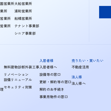
学園営業所
大船営業所
営業所
浦和営業所
住営業所
船橋営業所
町営業所
テナント事業部
シニア事業部
入居者様
売りたい・買いたい
無料建物診断外装工事
入居者様へ
不動産活用
リノベーション
設備等の窓口
法人様
設備リニューアル
更新・解約等の窓口
法人様へ
セキュリティ対策
管理
解約のお手続き
事業用物件の窓口