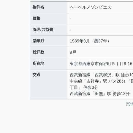
物件名
ヘーベルメゾンピエス
価格
-
管理/共益費
-
築年月
1989年3月（築37年）
総戸数
9戸
所在地
東京都
西東京市
保谷町
５丁目8-16
交通
西武新宿線
「
西武柳沢
」駅 徒歩1
中央線
「
吉祥寺
」駅 バス28分 
丁目」 停歩3分
西武新宿線
「
田無
」駅 徒歩13分