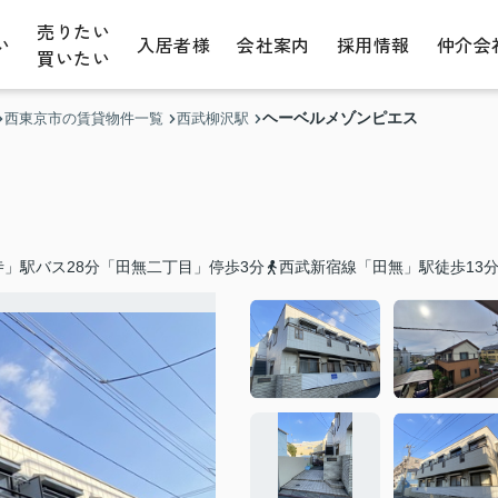
売りたい
い
入居者様
会社案内
採用情報
仲介会
買いたい
ヘーベルメゾンピエス
西東京市の賃貸物件一覧
西武柳沢駅
」駅バス28分「田無二丁目」停歩3分
西武新宿線「田無」駅徒歩13