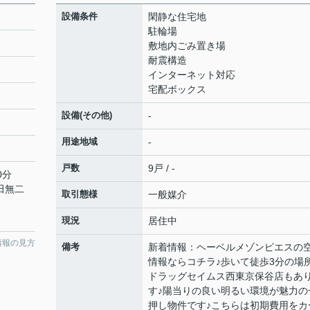
設備条件
閑静な住宅地
駐輪場
敷地内ごみ置き場
耐震構造
インターネット対応
宅配ボックス
設備(その他)
-
用途地域
-
戸数
9戸 / -
0分
「田無二
取引態様
一般媒介
現況
居住中
情報の見方
備考
新着情報：ヘーベルメゾンピエスの
情報ならコチラ♪歩いて徒歩3分の場
ドラッグセイムス西東京保谷店もあ
す♪陽当りの良い明るい環境が魅力の
押し物件です♪こちらは初期費用をカ