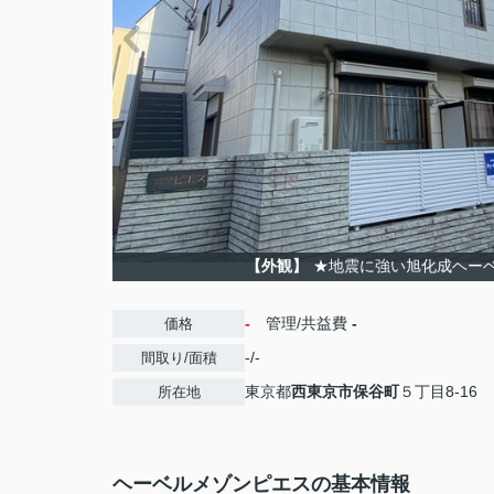
【外観】
★地震に強い旭化成ヘー
-
管理/共益費
-
価格
-/-
間取り/面積
東京都
西東京市
保谷町
５丁目8-16
所在地
ヘーベルメゾンピエスの基本情報