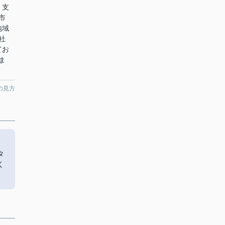
、支
市
地域
社
てお
ま
の見方
り
タ
く