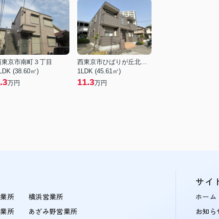
西東京市南町３丁目
西東京市ひばりが丘北３丁目
LDK (38.60㎡)
1LDK (45.61㎡)
.3
11.3
万円
万円
サイ
営業所
横浜営業所
ホーム
営業所
あざみ野営業所
お知ら