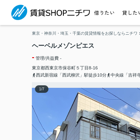
借りたい
貸した
東京・神奈川・埼玉・千葉の賃貸情報をお探しならニチワ
ヘーベルメゾンピエス
-
管理/共益費 -
東京都
西東京市
保谷町
５丁目8-16
西武新宿線「西武柳沢」駅徒歩10分
中央線「吉祥寺
1
/
7