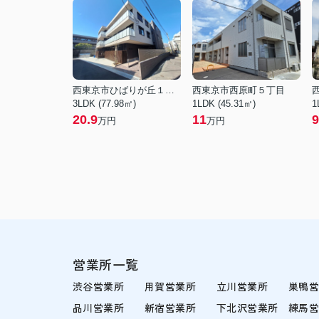
西東京市ひばりが丘１丁目
西東京市西原町５丁目
3LDK (77.98㎡)
1LDK (45.31㎡)
1
20.9
11
9
万円
万円
営業所一覧
渋谷営業所
用賀営業所
立川営業所
巣鴨
品川営業所
新宿営業所
下北沢営業所
練馬