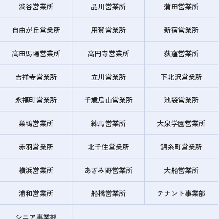
渋谷営業所
品川営業所
蒲田営業所
自由が丘営業所
用賀営業所
新宿営業所
高田馬場営業所
高円寺営業所
荻窪営業所
吉祥寺営業所
立川営業所
下北沢営業所
永福町営業所
千歳烏山営業所
池袋営業所
巣鴨営業所
練馬営業所
大泉学園営業所
赤羽営業所
北千住営業所
錦糸町営業所
横浜営業所
あざみ野営業所
大船営業所
浦和営業所
船橋営業所
テナント事業部
シニア事業部