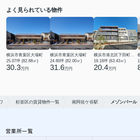
よく見られている物件
横浜市青葉区大場町
横浜市青葉区大場町
横浜市港北区下田町２丁目
25.07坪 (82.88㎡)
24.80坪 (82.00㎡)
19.18坪 (63.43㎡)
1
30.3
31.6
20.4
万円
万円
万円
ワ
杉並区の賃貸物件一覧
南阿佐ケ谷駅
メゾンパール
営業所一覧