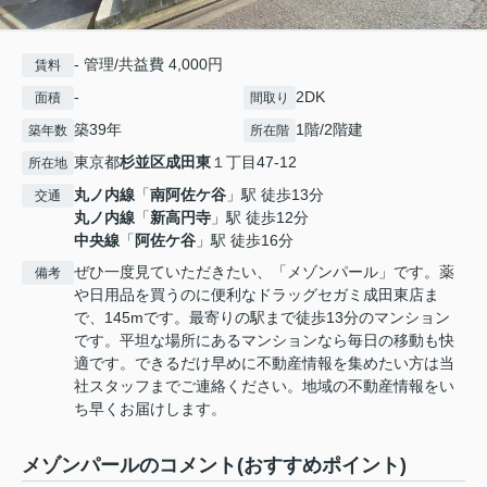
- 管理/共益費 4,000円
賃料
-
2DK
面積
間取り
築39年
1階/2階建
築年数
所在階
東京都
杉並区
成田東
１丁目47-12
所在地
丸ノ内線
「
南阿佐ケ谷
」駅 徒歩13分
交通
丸ノ内線
「
新高円寺
」駅 徒歩12分
中央線
「
阿佐ケ谷
」駅 徒歩16分
ぜひ一度見ていただきたい、「メゾンパール」です。薬
備考
や日用品を買うのに便利なドラッグセガミ成田東店ま
で、145mです。最寄りの駅まで徒歩13分のマンション
です。平坦な場所にあるマンションなら毎日の移動も快
適です。できるだけ早めに不動産情報を集めたい方は当
社スタッフまでご連絡ください。地域の不動産情報をい
ち早くお届けします。
メゾンパールのコメント(おすすめポイント)