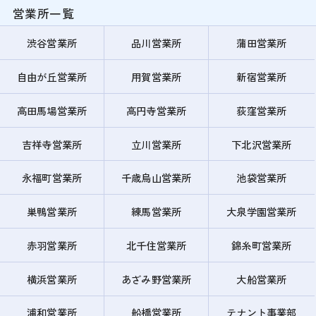
営業所一覧
渋谷営業所
品川営業所
蒲田営業所
自由が丘営業所
用賀営業所
新宿営業所
高田馬場営業所
高円寺営業所
荻窪営業所
吉祥寺営業所
立川営業所
下北沢営業所
永福町営業所
千歳烏山営業所
池袋営業所
巣鴨営業所
練馬営業所
大泉学園営業所
赤羽営業所
北千住営業所
錦糸町営業所
横浜営業所
あざみ野営業所
大船営業所
浦和営業所
船橋営業所
テナント事業部