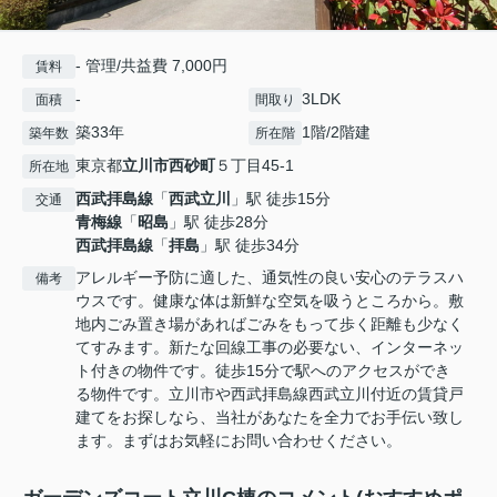
- 管理/共益費 7,000円
賃料
-
3LDK
面積
間取り
築33年
1階/2階建
築年数
所在階
東京都
立川市
西砂町
５丁目45-1
所在地
西武拝島線
「
西武立川
」駅 徒歩15分
交通
青梅線
「
昭島
」駅 徒歩28分
西武拝島線
「
拝島
」駅 徒歩34分
アレルギー予防に適した、通気性の良い安心のテラスハ
備考
ウスです。健康な体は新鮮な空気を吸うところから。敷
地内ごみ置き場があればごみをもって歩く距離も少なく
てすみます。新たな回線工事の必要ない、インターネッ
ト付きの物件です。徒歩15分で駅へのアクセスができ
る物件です。立川市や西武拝島線西武立川付近の賃貸戸
建てをお探しなら、当社があなたを全力でお手伝い致し
ます。まずはお気軽にお問い合わせください。