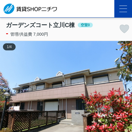
ガーデンズコート立川C棟
空室0
-
管理/共益費 7,000円
1
/
4