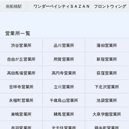
南船橋駅
ワンダーベイシティＳＡＺＡＮ フロントウィング
営業所一覧
渋谷営業所
品川営業所
蒲田営業所
自由が丘営業所
用賀営業所
新宿営業所
高田馬場営業所
高円寺営業所
荻窪営業所
吉祥寺営業所
立川営業所
下北沢営業所
永福町営業所
千歳烏山営業所
池袋営業所
巣鴨営業所
練馬営業所
大泉学園営業所
赤羽営業所
北千住営業所
錦糸町営業所