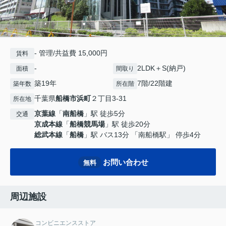
- 管理/共益費 15,000円
賃料
-
2LDK＋S(納戸)
面積
間取り
築19年
7階/22階建
築年数
所在階
千葉県
船橋市
浜町
２丁目3-31
所在地
京葉線
「
南船橋
」駅 徒歩5分
交通
京成本線
「
船橋競馬場
」駅 徒歩20分
総武本線
「
船橋
」駅 バス13分 「南船橋駅」 停歩4分
お問い合わせ
無料
周辺施設
コンビニエンスストア