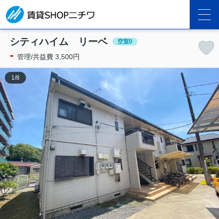
シティハイム リーベ
空室0
-
管理/共益費 3,500円
1
/
8