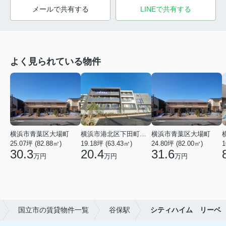
メールで共有する
LINEで共有する
よく見られている物件
横浜市青葉区大場町
横浜市港北区下田町２丁目
横浜市青葉区大場町
25.07坪 (82.88㎡)
19.18坪 (63.43㎡)
24.80坪 (82.00㎡)
1
30.3
20.4
31.6
万円
万円
万円
国立市の賃貸物件一覧
谷保駅
シティハイム リーベ