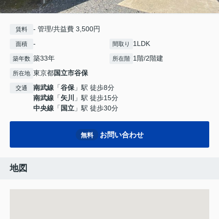
- 管理/共益費 3,500円
賃料
-
1LDK
面積
間取り
築33年
1階/2階建
築年数
所在階
東京都
国立市
谷保
所在地
南武線
「
谷保
」駅 徒歩8分
交通
南武線
「
矢川
」駅 徒歩15分
中央線
「
国立
」駅 徒歩30分
お問い合わせ
無料
地図