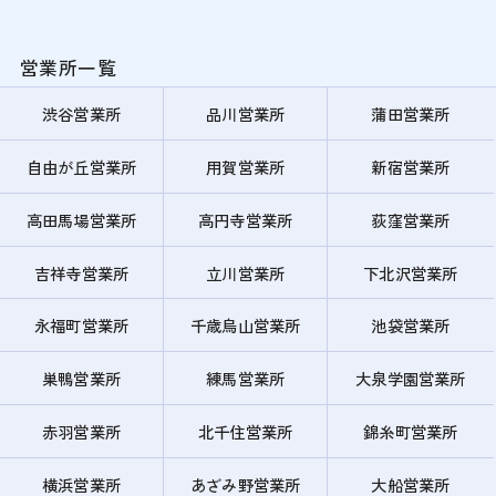
営業所一覧
渋谷営業所
品川営業所
蒲田営業所
自由が丘営業所
用賀営業所
新宿営業所
高田馬場営業所
高円寺営業所
荻窪営業所
吉祥寺営業所
立川営業所
下北沢営業所
永福町営業所
千歳烏山営業所
池袋営業所
巣鴨営業所
練馬営業所
大泉学園営業所
赤羽営業所
北千住営業所
錦糸町営業所
横浜営業所
あざみ野営業所
大船営業所